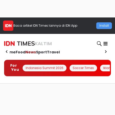
Baca artikel
IDN Times
lainnya di IDN App
Install
KALTIM
Home
Food
News
Sport
Travel
For
Indonesia Summit 2026
Soccer Times
Iklanin 
You