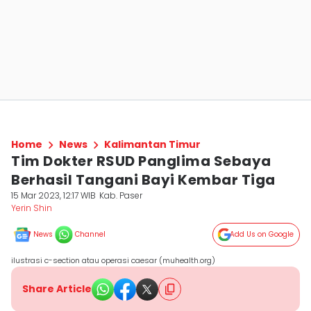
Home
News
Kalimantan Timur
Tim Dokter RSUD Panglima Sebaya
Berhasil Tangani Bayi Kembar Tiga
15 Mar 2023, 12:17 WIB
Kab. Paser
Yerin Shin
News
Channel
Add Us on Google
ilustrasi c-section atau operasi caesar (muhealth.org)
Share Article