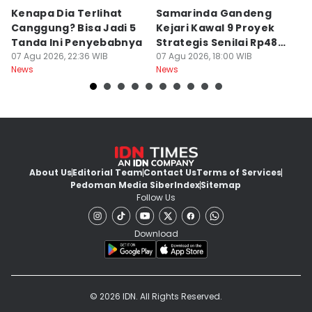
Kenapa Dia Terlihat
Samarinda Gandeng
K
Canggung? Bisa Jadi 5
Kejari Kawal 9 Proyek
M
Tanda Ini Penyebabnya
Strategis Senilai Rp48
H
07 Agu 2026, 22:36 WIB
Miliar
07 Agu 2026, 18:00 WIB
T
07
News
News
Ne
About Us
Editorial Team
Contact Us
Terms of Services
Pedoman Media Siber
Index
Sitemap
Follow Us
Download
© 2026 IDN. All Rights Reserved.