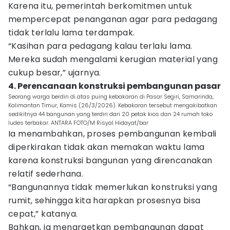
Karena itu, pemerintah berkomitmen untuk
mempercepat penanganan agar para pedagang
tidak terlalu lama terdampak.
“Kasihan para pedagang kalau terlalu lama.
Mereka sudah mengalami kerugian material yang
cukup besar,” ujarnya.
4. Perencanaan konstruksi pembangunan pasar
Seorang warga berdiri di atas puing kebakaran di Pasar Segiri, Samarinda,
Kalimantan Timur, Kamis (26/3/2026). Kebakaran tersebut mengakibatkan
sedikitnya 44 bangunan yang terdiri dari 20 petak kios dan 24 rumah toko
ludes terbakar. ANTARA FOTO/M Risyal Hidayat/bar
Ia menambahkan, proses pembangunan kembali
diperkirakan tidak akan memakan waktu lama
karena konstruksi bangunan yang direncanakan
relatif sederhana.
“Bangunannya tidak memerlukan konstruksi yang
rumit, sehingga kita harapkan prosesnya bisa
cepat,” katanya.
Bahkan, ia menargetkan pembangunan dapat