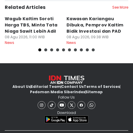
Related Articles
See More
Wagub Kaltim Soroti
Kawasan Kariangau
I
Harga TBS, Minta Tata
Dibuka, Pemprov Kaltim
L
Niaga Sawit Lebih Adil
Bidik Investasi dan PAD
C
08 Agu 2026, 11:00 WIB
08 Agu 2026, 09:38 WIB
K
08
News
News
Ne
About Us
Editorial Team
Contact Us
Terms of Services
Pedoman Media Siber
Index
Sitemap
Follow Us
Download