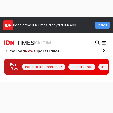
Baca artikel
IDN Times
lainnya di IDN App
Install
KALTIM
Home
Food
News
Sport
Travel
For
Indonesia Summit 2026
Soccer Times
Iklanin 
You