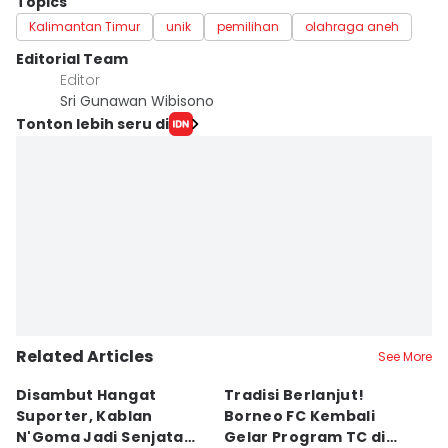
Topics
Kalimantan Timur
unik
pemilihan
olahraga aneh
Editorial Team
Editor
Sri Gunawan Wibisono
Tonton lebih seru di
Related Articles
See More
Disambut Hangat
Tradisi Berlanjut!
E
Suporter, Kablan
Borneo FC Kembali
Ik
N'Goma Jadi Senjata
Gelar Program TC di
P