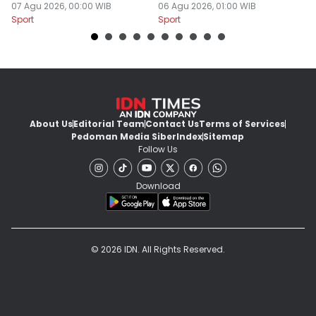
Baru Borneo FC
07 Agu 2026, 00:00 WIB
Yogyakarta
06 Agu 2026, 01:00 WIB
B
05
Sport
Sport
Sp
About Us
Editorial Team
Contact Us
Terms of Services
Pedoman Media Siber
Index
Sitemap
Follow Us
Download
© 2026 IDN. All Rights Reserved.