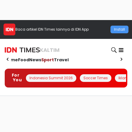
Baca artikel
IDN Times
lainnya di IDN App
Install
KALTIM
Home
Food
News
Sport
Travel
For
Indonesia Summit 2026
Soccer Times
Iklanin 
You