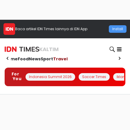
Baca artikel
IDN Times
lainnya di IDN App
Install
KALTIM
Home
Food
News
Sport
Travel
For
Indonesia Summit 2026
Soccer Times
Iklanin 
You