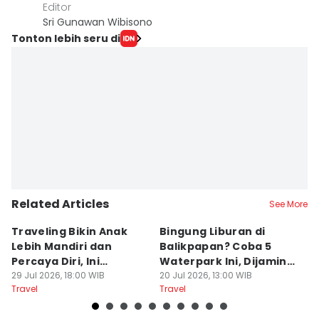
Editor
Sri Gunawan Wibisono
Tonton lebih seru di
Related Articles
See More
Traveling Bikin Anak
Bingung Liburan di
E
Lebih Mandiri dan
Balikpapan? Coba 5
Ka
Percaya Diri, Ini
Waterpark Ini, Dijamin
E
Penjelasan Psikolog
29 Jul 2026, 18:00 WIB
Bikin Betah
20 Jul 2026, 13:00 WIB
D
19
Travel
Travel
Tr