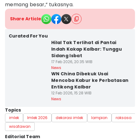
memang besar,” tukasnya.
Share Article
Curated For You
Hilal Tak Terlihat di Pantai
Indah Kakap Kalbar: Tunggu
Sidang Isbat
17 Feb 2026, 20:35 WIB
News
WN China Dibekuk Usai
Mencoba Kabur ke Perbatasan
Entikong Kalbar
12 Feb 2026, 15:28 WIB
News
Topics
imlek
Imlek 2026
dekorasi imlek
lampion
raksasa
wisatawan
Editorial Team