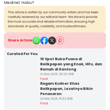
Medinet Habu?
This article is written by our community writers and has been
carefully reviewed by our editorial team. We strive to provide
the most accurate and reliable information, ensuring high
standards of quality, credibility, and trustworthiness.
Share Article
Curated For You
10 Spot Buka Puasa di
Balikpapan yang Enak, Hits, dan
Ramah di Kantong
01 Mar 2025, 05:00 WIB
Food
Ragam Kuliner Khas
Balikpapan, Lezatnya Bikin
Penasaran
24 Mei 2026, 15:52 WIB
Food