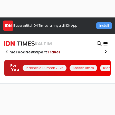
Baca artikel
IDN Times
lainnya di IDN App
Install
KALTIM
Home
Food
News
Sport
Travel
For
Indonesia Summit 2026
Soccer Times
Iklanin 
You