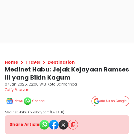
Home
Travel
Destination
Medinet Habu: Jejak Kejayaan Ramses
III yang Bikin Kagum
07 Jan 2025, 22:00 WIB
Kota Samarinda
Zaffy Febryan
News
Channel
Add Us on Google
Medinet Habu (pixabay.com/DEZALB)
Share Article