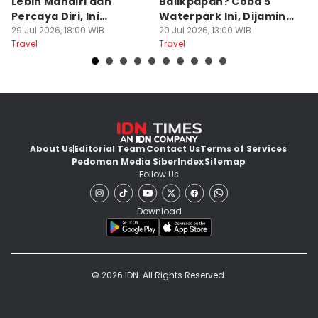
Lebih Mandiri dan
Balikpapan? Coba 5
Ka
Percaya Diri, Ini
Waterpark Ini, Dijamin
E
Penjelasan Psikolog
29 Jul 2026, 18:00 WIB
Bikin Betah
20 Jul 2026, 13:00 WIB
D
19
Travel
Travel
Tr
About Us
Editorial Team
Contact Us
Terms of Services
Pedoman Media Siber
Index
Sitemap
Follow Us
Download
© 2026 IDN. All Rights Reserved.