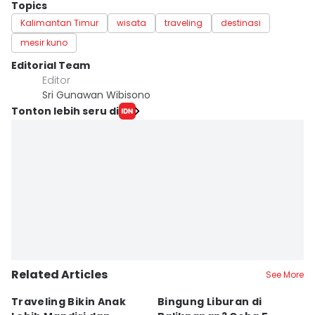
Topics
Kalimantan Timur
wisata
traveling
destinasi
mesir kuno
Editorial Team
Editor
Sri Gunawan Wibisono
Tonton lebih seru di
Related Articles
See More
Traveling Bikin Anak
Bingung Liburan di
E