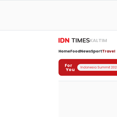
KALTIM
Home
Food
News
Sport
Travel
For
Indonesia Summit 202
You