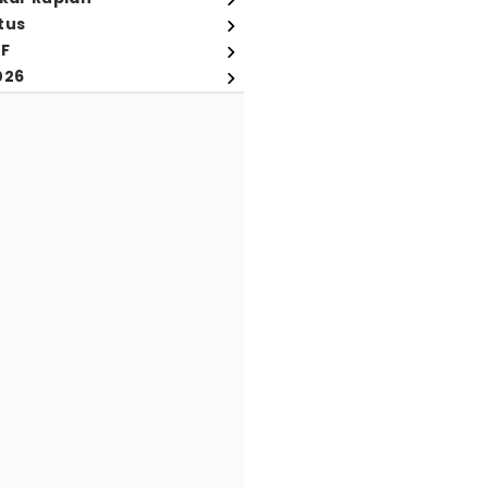
tus
FF
026