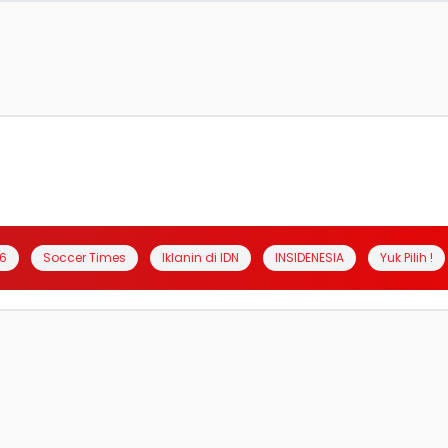
6
Soccer Times
Iklanin di IDN
INSIDENESIA
Yuk Pilih !