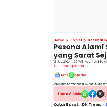
Home
Travel
Destinati
Pesona Alami
yang Sarat Se
12 Nov 2024, 11:00 WIB
Kab. Kutai Bara
IDN Times Hyperlocal
News
Channel
Jembatan Samarinda di Sungai Mahakam
Share Article
Kutai Barat, IDN Times
-