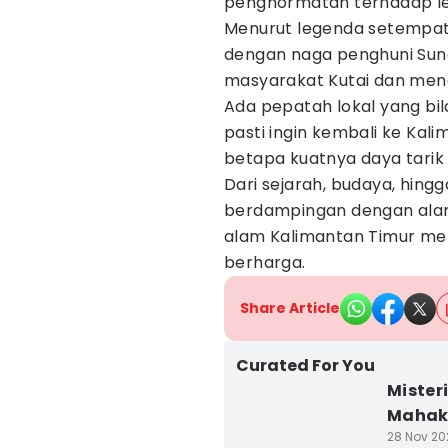
penghormatan terhadap le
Menurut legenda setempat, 
dengan naga penghuni Sung
masyarakat Kutai dan mena
Ada pepatah lokal yang bil
pasti ingin kembali ke Ka
betapa kuatnya daya tarik 
Dari sejarah, budaya, hin
berdampingan dengan alam
alam Kalimantan Timur me
berharga.
Share Article
Curated For You
Mister
Maha
28 Nov 202