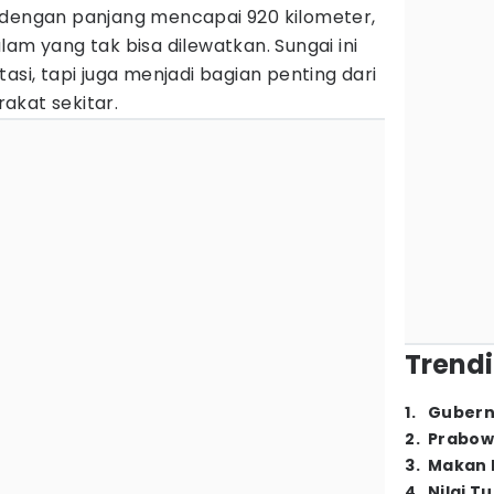
 dengan panjang mencapai 920 kilometer,
lam yang tak bisa dilewatkan. Sungai ini
asi, tapi juga menjadi bagian penting dari
akat sekitar.
Trendi
1
.
Gubern
2
.
Prabow
3
.
Makan B
4
.
Nilai T