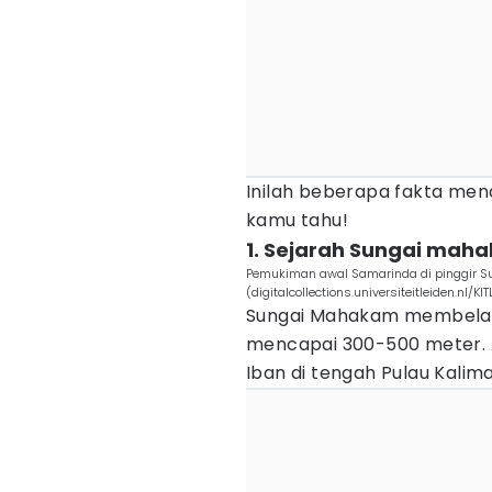
Inilah beberapa fakta men
kamu tahu!
1. Sejarah Sungai mah
Pemukiman awal Samarinda di pinggir Su
(digitalcollections.universiteitleiden.nl/KI
Sungai Mahakam membelah
mencapai 300-500 meter. Al
Iban di tengah Pulau Kalim