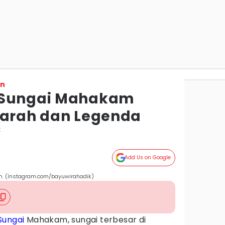
on
 Sungai Mahakam
jarah dan Legenda
t
Add Us on Google
. (Instagram.com/bayuwirahadik)
Sungai
Mahakam, sungai terbesar di