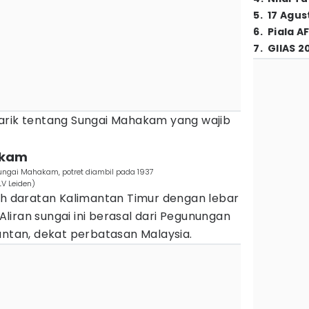
5
.
17 Agus
6
.
Piala A
7
.
GIIAS 2
arik tentang Sungai Mahakam yang wajib
akam
ngai Mahakam, potret diambil pada 1937
TLV Leiden)
 daratan Kalimantan Timur dengan lebar
iran sungai ini berasal dari Pegunungan
antan, dekat perbatasan Malaysia.