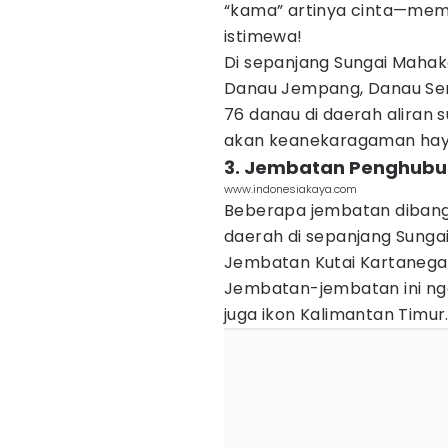
“kama” artinya cinta—mem
istimewa!
Di sepanjang Sungai Maha
Danau Jempang, Danau Sem
76 danau di daerah aliran s
akan keanekaragaman haya
3. Jembatan Penghub
www.indonesiakaya.com
Beberapa jembatan diban
daerah di sepanjang Sung
Jembatan Kutai Kartanegar
Jembatan-jembatan ini ngg
juga ikon Kalimantan Timur