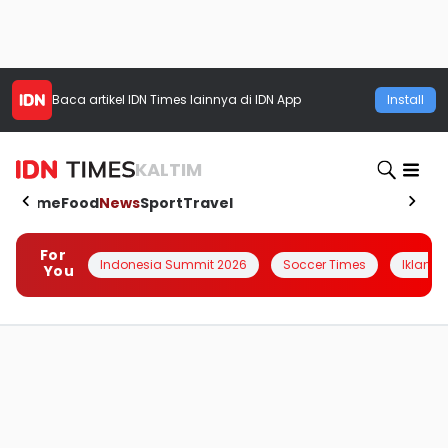
Baca artikel
IDN Times
lainnya di IDN App
Install
KALTIM
Home
Food
News
Sport
Travel
For
Indonesia Summit 2026
Soccer Times
Iklanin 
You