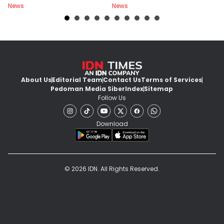
News
News
Ne
About Us
Editorial Team
Contact Us
Terms of Services
Pedoman Media Siber
Index
Sitemap
Follow Us
Download
© 2026 IDN. All Rights Reserved.