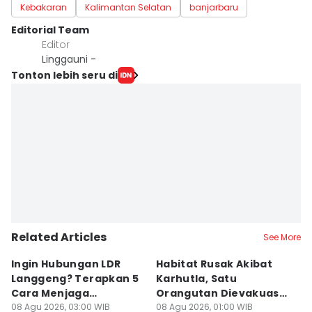
Kebakaran
Kalimantan Selatan
banjarbaru
Editorial Team
Editor
Linggauni -
Tonton lebih seru di
Related Articles
See More
Ingin Hubungan LDR
Habitat Rusak Akibat
K
Langgeng? Terapkan 5
Karhutla, Satu
C
Cara Menjaga
Orangutan Dievakuasi
T
Kesetiaan Ini
08 Agu 2026, 03:00 WIB
di Ketapang
08 Agu 2026, 01:00 WIB
07