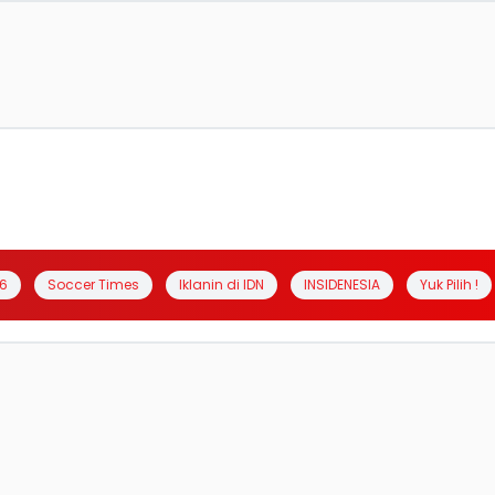
6
Soccer Times
Iklanin di IDN
INSIDENESIA
Yuk Pilih !