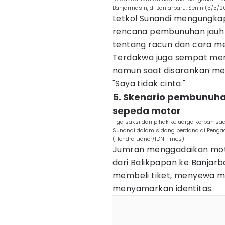
Banjarmasin, di Banjarbaru, Senin (5/5/2
Letkol Sunandi mengungka
rencana pembunuhan jauh h
tentang racun dan cara me
Terdakwa juga sempat men
namun saat disarankan men
"Saya tidak cinta."
5. Skenario pembunuha
sepeda motor
Tiga saksi dari pihak keluarga korban saa
Sunandi dalam sidang perdana di Pengadil
(Hendra Lianor/IDN Times)
Jumran menggadaikan moto
dari Balikpapan ke Banjarb
membeli tiket, menyewa m
menyamarkan identitas.