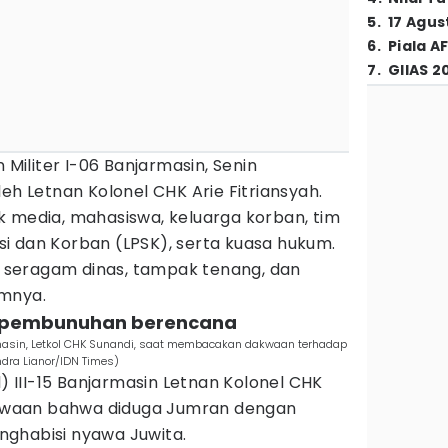
5
.
17 Agus
6
.
Piala A
7
.
GIIAS 2
n Militer I-06 Banjarmasin, Senin
eh Letnan Kolonel CHK Arie Fitriansyah.
k media, mahasiswa, keluarga korban, tim
i dan Korban (LPSK), serta kuasa hukum.
seragam dinas, tampak tenang, dan
umnya.
al pembunuhan berencana
jarmasin, Letkol CHK Sunandi, saat membacakan dakwaan terhadap
dra Lianor/IDN Times)
l) III-15 Banjarmasin Letnan Kolonel CHK
waan bahwa diduga Jumran dengan
ghabisi nyawa Juwita.