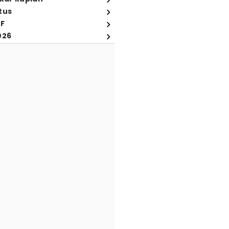
tus
FF
026