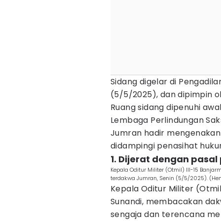
Sidang digelar di Pengadila
(5/5/2025), dan dipimpin ol
Ruang sidang dipenuhi awa
Lembaga Perlindungan Saks
Jumran hadir mengenakan 
didampingi penasihat huk
1. Dijerat dengan pas
Kepala Oditur Militer (Otmil) III-15 Ban
terdakwa Jumran, Senin (5/5/2025). (Hen
Kepala Oditur Militer (Otmi
Sunandi, membacakan dak
sengaja dan terencana men