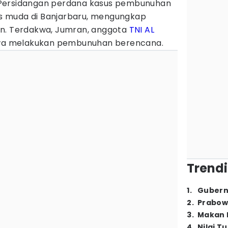
Persidangan perdana kasus pembunuhan
lis muda di Banjarbaru, mengungkap
an. Terdakwa, Jumran, anggota
TNI AL
akwa melakukan pembunuhan berencana.
Trendi
1
.
Gubern
2
.
Prabow
3
.
Makan B
4
.
Nilai T