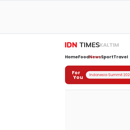
KALTIM
Home
Food
News
Sport
Travel
For
Indonesia Summit 202
You