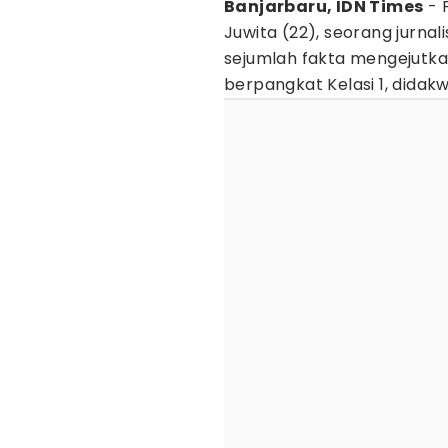
Banjarbaru, IDN Times
- 
Juwita (22), seorang jurna
sejumlah fakta mengejutk
berpangkat Kelasi 1, did