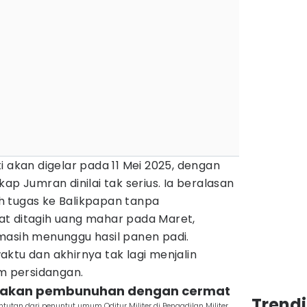
i akan digelar pada 11 Mei 2025, dengan
ap Jumran dinilai tak serius. Ia beralasan
 tugas ke Balikpapan tanpa
t ditagih uang mahar pada Maret,
masih menunggu hasil panen padi.
ktu dan akhirnya tak lagi menjalin
am persidangan.
nakan pembunuhan dengan cermat
Trend
tan dari penuntut umum Oditur Militer di Pengadilan Militer