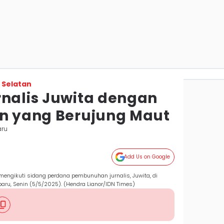
 Selatan
rnalis Juwita dengan
an yang Berujung Maut
aru
Add Us on Google
 mengikuti sidang perdana pembunuhan jurnalis, Juwita, di
rbaru, Senin (5/5/2025). (Hendra Lianor/IDN Times)