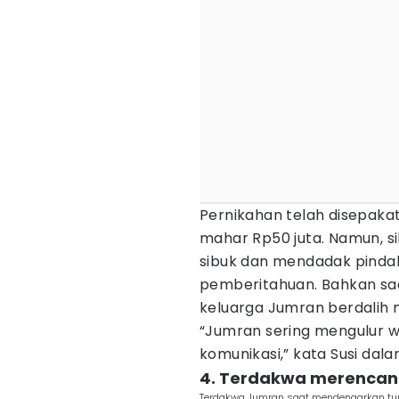
Pernikahan telah disepakat
mahar Rp50 juta. Namun, sik
sibuk dan mendadak pindah
pemberitahuan. Bahkan saa
keluarga Jumran berdalih 
“Jumran sering mengulur wa
komunikasi,” kata Susi dal
4. Terdakwa merenca
Terdakwa Jumran saat mendengarkan tuntu