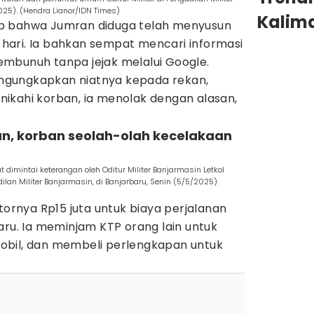
025). (Hendra Lianor/IDN Times)
Kalim
p bahwa Jumran diduga telah menyusun
ari. Ia bahkan sempat mencari informasi
mbunuh tanpa jejak melalui Google.
gungkapkan niatnya kepada rekan,
ikahi korban, ia menolak dengan alasan,
n, korban seolah-olah kecelakaan
t dimintai keterangan oleh Oditur Militer Banjarmasin Letkol
an Militer Banjarmasin, di Banjarbaru, Senin (5/5/2025).
rnya Rp15 juta untuk biaya perjalanan
aru. Ia meminjam KTP orang lain untuk
obil, dan membeli perlengkapan untuk