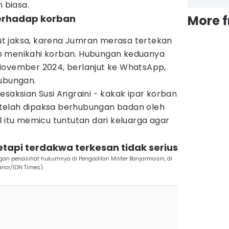
 biasa.
erhadap korban
More 
)
t jaksa, karena Jumran merasa tertekan
b menikahi korban. Hubungan keduanya
November 2024, berlanjut ke WhatsApp,
hubungan.
esaksian Susi Angraini - kakak ipar korban
telah dipaksa berhubungan badan oleh
l itu memicu tuntutan dari keluarga agar
etapi terdakwa terkesan tidak serius
an penasihat hukumnya di Pengadilan Militer Banjarmasin, di
anor/IDN Times)