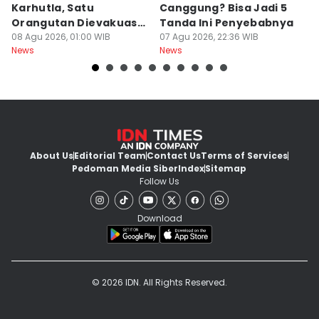
Karhutla, Satu
Canggung? Bisa Jadi 5
K
Orangutan Dievakuasi
Tanda Ini Penyebabnya
St
di Ketapang
08 Agu 2026, 01:00 WIB
07 Agu 2026, 22:36 WIB
Mi
07
News
News
Ne
About Us
Editorial Team
Contact Us
Terms of Services
Pedoman Media Siber
Index
Sitemap
Follow Us
Download
© 2026 IDN. All Rights Reserved.