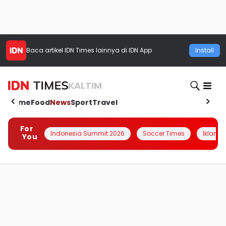
Baca artikel
IDN Times
lainnya di IDN App
Install
KALTIM
Home
Food
News
Sport
Travel
For
Indonesia Summit 2026
Soccer Times
Iklanin 
You