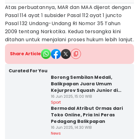
Atas perbuatannya, MAR dan MAA dijerat dengan
Pasal 114 ayat 1 subsider Pasal 112 ayat 1 juncto
Pasal 132 Undang-Undang RI Nomor 35 Tahun
2009 tentang Narkotika. Kedua tersangka kini
ditahan untuk menjalani proses hukum lebih lanjut.
Share Article
Curated For You
Borong Sembilan Medali,
Balikpapan Juara Umum
Kejurprov Squash Junior di
Samarinda
16 Jun 2025, 15:00 WIB
Sport
Bermodal Atribut Ormas dari
Toko Online, Pria Ini Peras
Pedagang Balikpapan
16 Jun 2025, 14:30 WIB
News