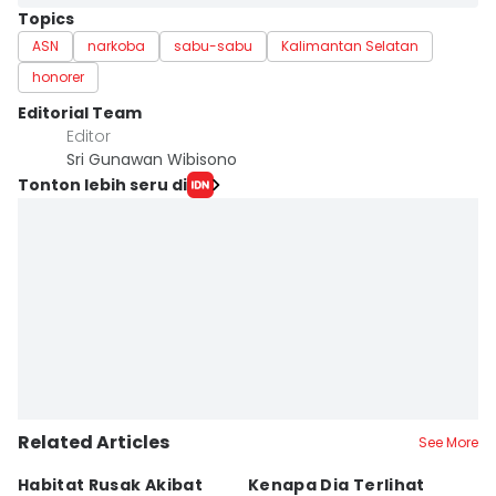
Topics
ASN
narkoba
sabu-sabu
Kalimantan Selatan
honorer
Editorial Team
Editor
Sri Gunawan Wibisono
Tonton lebih seru di
Related Articles
See More
Habitat Rusak Akibat
Kenapa Dia Terlihat
S