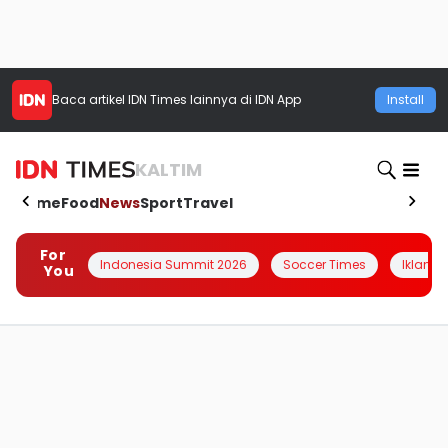
Baca artikel
IDN Times
lainnya di IDN App
Install
KALTIM
Home
Food
News
Sport
Travel
For
Indonesia Summit 2026
Soccer Times
Iklanin 
You