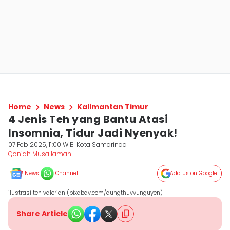
Home
News
Kalimantan Timur
4 Jenis Teh yang Bantu Atasi
Insomnia, Tidur Jadi Nyenyak!
07 Feb 2025, 11:00 WIB
Kota Samarinda
Qoniah Musallamah
News
Channel
Add Us on Google
ilustrasi teh valerian (pixabay.com/dungthuyvunguyen)
Share Article