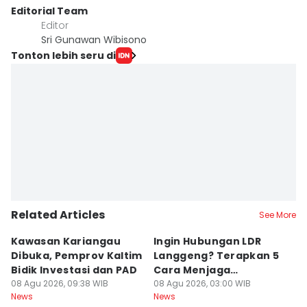
Editorial Team
Editor
Sri Gunawan Wibisono
Tonton lebih seru di
Related Articles
See More
Kawasan Kariangau
Ingin Hubungan LDR
H
Dibuka, Pemprov Kaltim
Langgeng? Terapkan 5
K
Bidik Investasi dan PAD
Cara Menjaga
O
08 Agu 2026, 09:38 WIB
Kesetiaan Ini
08 Agu 2026, 03:00 WIB
d
08
News
News
Ne