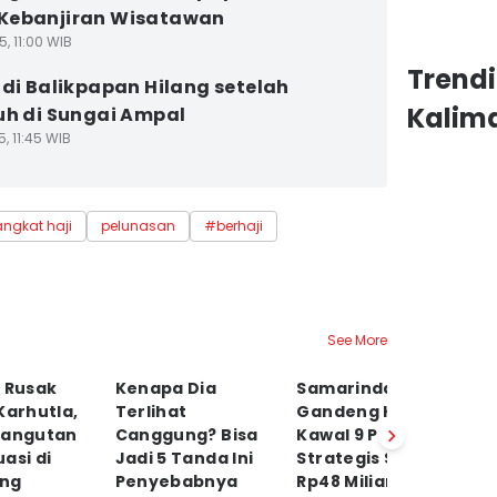
Kebanjiran Wisatawan
5, 11:00 WIB
Trend
 di Balikpapan Hilang setelah
Kalim
uh di Sungai Ampal
5, 11:45 WIB
angkat haji
pelunasan
#berhaji
See More
 Rusak
Kenapa Dia
Samarinda
K
Karhutla,
Terlihat
Gandeng Kejari
M
rangutan
Canggung? Bisa
Kawal 9 Proyek
H
asi di
Jadi 5 Tanda Ini
Strategis Senilai
T
ng
Penyebabnya
Rp48 Miliar
K