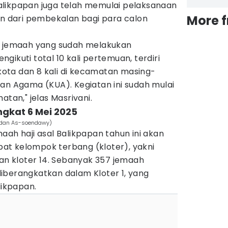
likpapan juga telah memulai pelaksanaan
More 
an dari pembekalan bagi para calon
p jemaah yang sudah melakukan
ikuti total 10 kali pertemuan, terdiri
 kota dan 8 kali di kecamatan masing-
an Agama (KUA). Kegiatan ini sudah mulai
atan," jelas Masrivani.
ngkat 6 Mei 2025
aydan As-soendawy)
aah haji asal Balikpapan tahun ini akan
t kelompok terbang (kloter), yakni
1, dan kloter 14. Sebanyak 357 jemaah
iberangkatkan dalam Kloter 1, yang
likpapan.