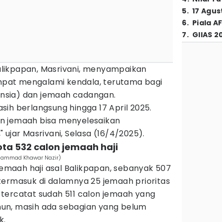
5
.
17 Agus
6
.
Piala A
7
.
GIIAS 2
likpapan, Masrivani, menyampaikan
pat mengalami kendala, terutama bagi
lansia) dan jemaah cadangan.
ih berlangsung hingga 17 April 2025.
n jemaah bisa menyelesaikan
 ujar Masrivani, Selasa (16/4/2025).
ota 532 calon jemaah haji
uhammad Khawar Nazir)
 jemaah haji asal Balikpapan, sebanyak 507
termasuk di dalamnya 25 jemaah prioritas
5, tercatat sudah 511 calon jemaah yang
un, masih ada sebagian yang belum
k.