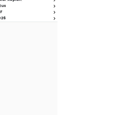
tus
FF
026