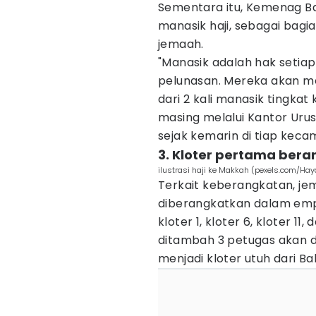
Sementara itu, Kemenag Ba
manasik haji, sebagai bagi
jemaah.
"Manasik adalah hak setia
pelunasan. Mereka akan meng
dari 2 kali manasik tingkat
masing melalui Kantor Urus
sejak kemarin di tiap kecam
3. Kloter pertama bera
ilustrasi haji ke Makkah (pexels.com/H
Terkait keberangkatan, jem
diberangkatkan dalam empa
kloter 1, kloter 6, kloter 1
ditambah 3 petugas akan d
menjadi kloter utuh dari Ba