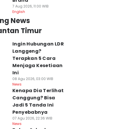
Brand
7 Aug 2026, 11:00 WIB
English
ing News
antan Timur
Ingin Hubungan LDR
Langgeng?
Terapkan 5 Cara
Menjaga Kesetiaan
Ini
08 Agu 2026, 03:00 WIB
News
Kenapa Dia Terlihat
Canggung? Bisa
arhutla Kalbar
Pengangguran
Andi Harun Minta
Jadi 5 Tanda Ini
engganas, 2 Ribu
Kaltim Diklaim
BPR Samarinda
Penyebabnya
ektare Lahan
Turun Jadi 5,24
Berbenah, Targe
07 Agu 2026, 22:36 WIB
erbakar saat
Persen, Andalkan
Sehat dalam 18
News
emarau
Pertanian
Bulan