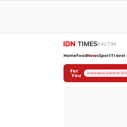
KALTIM
Home
Food
News
Sport
Travel
For
Indonesia Summit 202
You