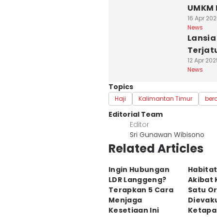
UMKM 
16 Apr 202
News
Lansia
Terjat
12 Apr 202
News
Topics
Haji
Kalimantan Timur
ber
Editorial Team
Editor
Sri Gunawan Wibisono
Related Articles
Ingin Hubungan
Habitat
LDR Langgeng?
Akibat 
Terapkan 5 Cara
Satu O
Menjaga
Dievaku
Kesetiaan Ini
Ketapa