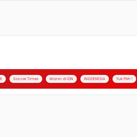
6
Soccer Times
Iklanin di IDN
INSIDENESIA
Yuk Pilih !