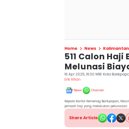
Home
News
Kalimantan
511 Calon Haj
Melunasi Bia
16 Apr 2025, 16:00 WIB
Kota Balikpap
Erik Alfian
News
Channel
Kepala Kantor Kemenag Balikpapan, Masri
jemaah haji yang melakukan pelunasan. (
Share Article