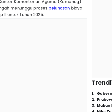
Kantor Kementerian Agama (Kemenag)
tengah menunggu proses
pelunasan
biaya
 II untuk tahun 2025.
Trendi
1
.
Gubern
2
.
Prabow
3
.
Makan B
4
.
Nilai T