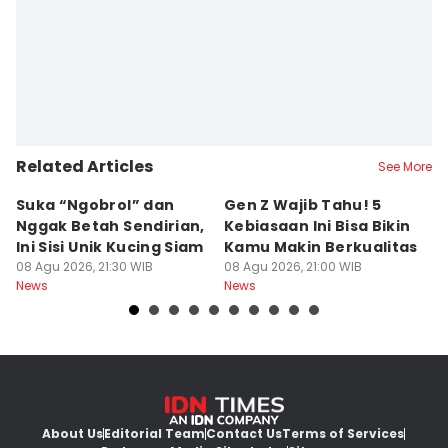
Related Articles
See More
Suka “Ngobrol” dan
Gen Z Wajib Tahu! 5
B
Nggak Betah Sendirian,
Kebiasaan Ini Bisa Bikin
B
Ini Sisi Unik Kucing Siam
Kamu Makin Berkualitas
T
08 Agu 2026, 21:30 WIB
08 Agu 2026, 21:00 WIB
H
08
News
News
Ne
About Us
Editorial Team
Contact Us
Terms of Services