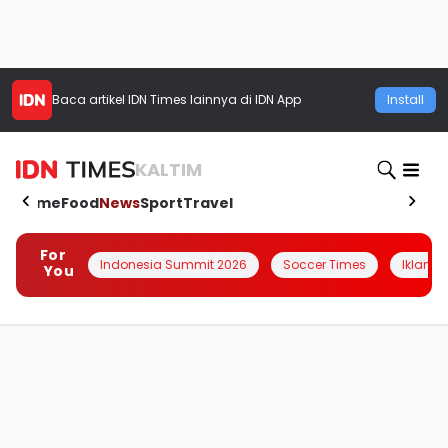
Baca artikel
IDN Times
lainnya di IDN App
Install
KALTIM
Home
Food
News
Sport
Travel
For
Indonesia Summit 2026
Soccer Times
Iklanin 
You