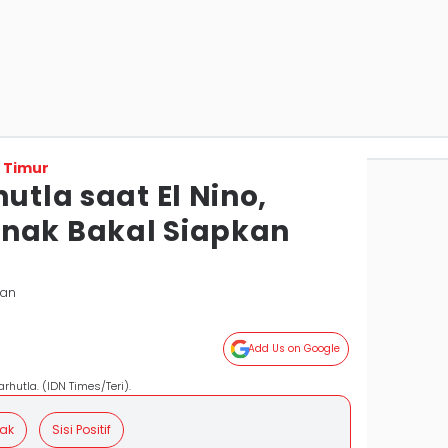
 Timur
utla saat El Nino,
nak Bakal Siapkan
pan
Add Us on Google
rhutla. (IDN Times/Teri).
Kak
Sisi Positif