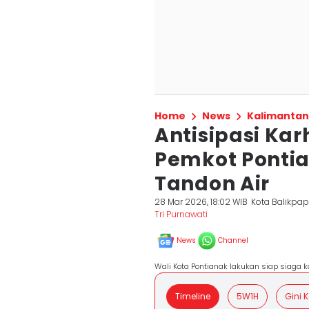
Home
News
Kalimantan
Antisipasi Karh
Pemkot Pontia
Tandon Air
28 Mar 2026, 18:02 WIB
Kota Balikpa
Tri Purnawati
News
Channel
Wali Kota Pontianak lakukan siap siaga ka
Timeline
5W1H
Gini 