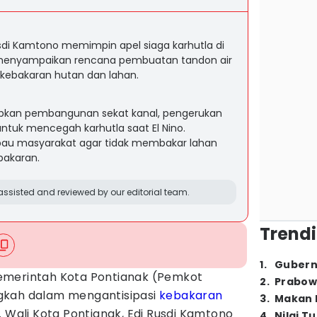
usdi Kamtono memimpin apel siaga karhutla di
 menyampaikan rencana pembuatan tandon air
i kebakaran hutan dan lahan.
pkan pembangunan sekat kanal, pengerukan
 untuk mencegah karhutla saat El Nino.
au masyarakat agar tidak membakar lahan
bakaran.
ssisted and reviewed by our editorial team.
Trendi
1
.
Gubern
emerintah Kota Pontianak (Pemkot
2
.
Prabow
gkah dalam mengantisipasi
kebakaran
3
.
Makan B
. Wali Kota Pontianak, Edi Rusdi Kamtono
4
.
Nilai T