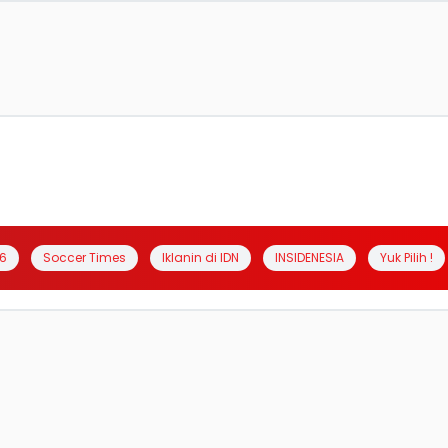
6
Soccer Times
Iklanin di IDN
INSIDENESIA
Yuk Pilih !