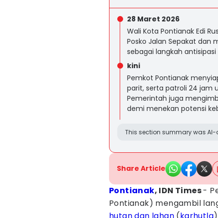
28 Maret 2026
Wali Kota Pontianak Edi R
Posko Jalan Sepakat dan
sebagai langkah antisipas
kini
Pemkot Pontianak menyia
parit, serta patroli 24 jam
Pemerintah juga mengimb
demi menekan potensi ke
This section summary was AI-a
Share Article
Pontianak
, IDN Times
- P
Pontianak) mengambil lan
hutan dan lahan
(
karhutla
)