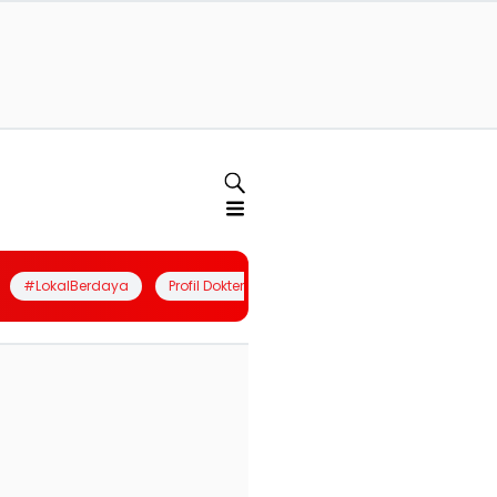
#LokalBerdaya
Profil Dokter
Quiz
Join Community