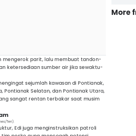
More 
 mengerok parit, lalu membuat tandon-
an ketersediaan sumber air jika sewaktu-
.
g mengingat sejumlah kawasan di Pontianak,
, Pontianak Selatan, dan Pontianak Utara,
ang sangat rentan terbakar saat musim
jam
mes/Teri).
ktur, Edi juga menginstruksikan patroli
eh tim posko guna mencegah potensi