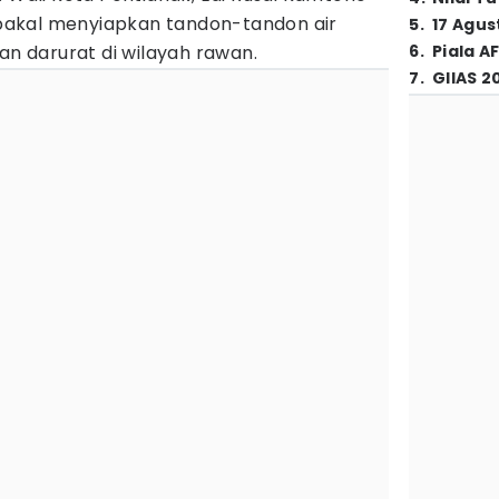
akal menyiapkan tandon-tandon air
5
.
17 Agus
 darurat di wilayah rawan.
6
.
Piala A
7
.
GIIAS 2