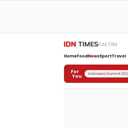
KALTIM
Home
Food
News
Sport
Travel
For
Indonesia Summit 202
You