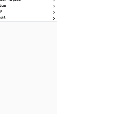
tus
FF
026