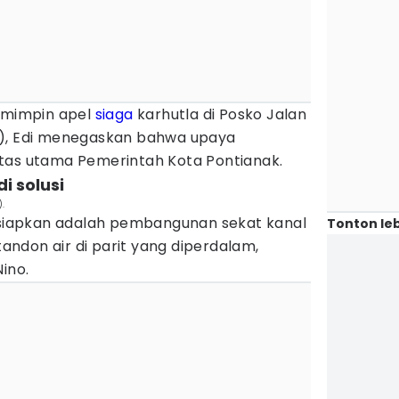
memimpin apel
siaga
karhutla di Posko Jalan
6), Edi menegaskan bahwa upaya
tas utama Pemerintah Kota Pontianak.
di solusi
.
disiapkan adalah pembangunan sekat kanal
Tonton leb
ndon air di parit yang diperdalam,
ino.