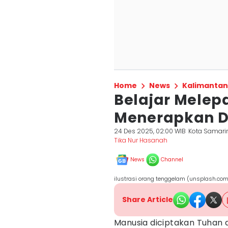
Home
News
Kalimantan
Belajar Melepa
Menerapkan D
24 Des 2025, 02:00 WIB
Kota Samari
Tika Nur Hasanah
News
Channel
ilustrasi orang tenggelam (unsplash.co
Share Article
Manusia diciptakan Tuhan 