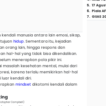
5
.
17 Agus
6
.
Piala A
7
.
GIIAS 2
kendali manusia antara lain emosi, sikap,
 tujuan
hidup
. Sementara itu, kejadian
n orang lain, hingga respons dan
an hal-hal yang tidak bisa dikendalikan.
elum menerapkan pola pikir ini.
i masalah kesehatan mental, mulai dari
presi, karena terlalu memikirkan hal-hal
uar kendali diri.
erapkan
mindset
dikotomi kendali dalam
king
ristopher Campbell)