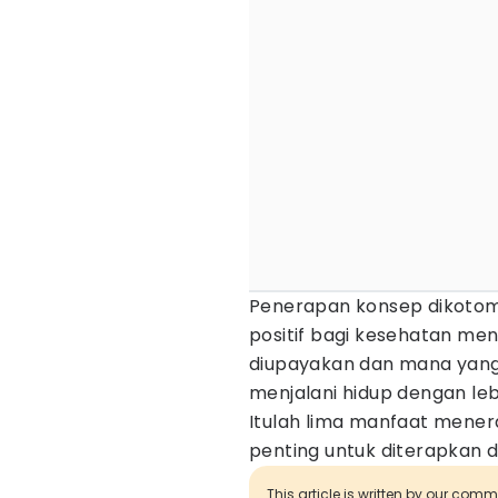
Penerapan konsep dikotom
positif bagi kesehatan me
diupayakan dan mana yang 
menjalani hidup dengan leb
Itulah lima manfaat mener
penting untuk diterapkan d
This article is written by our com