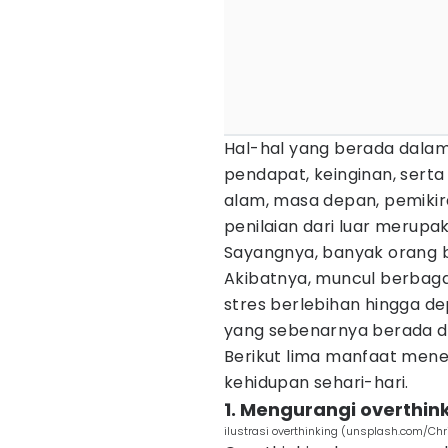
Hal-hal yang berada dalam 
pendapat, keinginan, serta
alam, masa depan, pemikira
penilaian dari luar merupak
Sayangnya, banyak orang b
Akibatnya, muncul berbaga
stres berlebihan hingga de
yang sebenarnya berada di l
Berikut lima manfaat men
kehidupan sehari-hari.
1. Mengurangi overthin
ilustrasi overthinking (unsplash.com/Ch