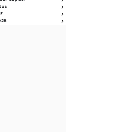
tus
FF
026