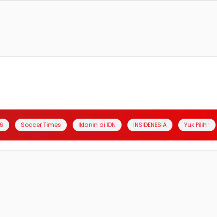
6
Soccer Times
Iklanin di IDN
INSIDENESIA
Yuk Pilih !