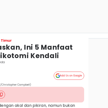
 Timur
skan, Ini 5 Manfaat
ikotomi Kendali
nda
Add Us on Google
m/Christopher Campbell)
dengan akal dan pikiran, namun bukan