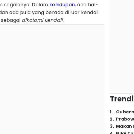
tas segalanya. Dalam
kehidupan
, ada hal-
dan ada pula yang berada di luar kendali
l sebagai
dikotomi kendali
.
Trendi
1
.
Gubern
2
.
Prabow
3
.
Makan B
4
.
Nilai T