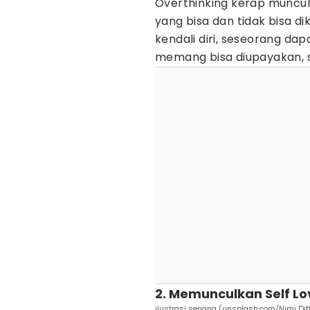
Overthinking kerap muncul
yang bisa dan tidak bisa 
kendali diri, seseorang d
memang bisa diupayakan, s
2. Memunculkan Self Lo
ilustrasi senang (unsplash.com/Nimi Dif