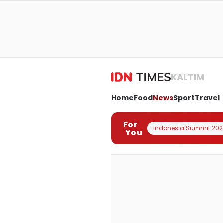
KALTIM
Home
Food
News
Sport
Travel
For
Indonesia Summit 202
You