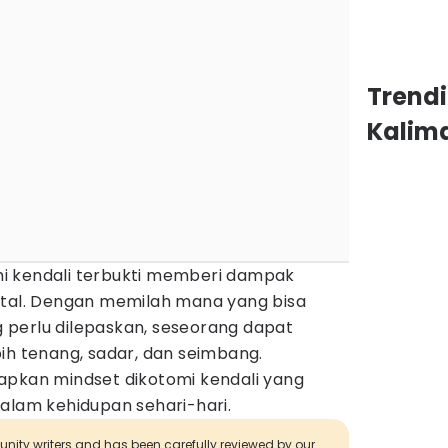
Trend
Kalim
i kendali terbukti memberi dampak
ntal. Dengan memilah mana yang bisa
perlu dilepaskan, seseorang dapat
ih tenang, sadar, dan seimbang.
apkan mindset dikotomi kendali yang
alam kehidupan sehari-hari.
munity writers and has been carefully reviewed by our