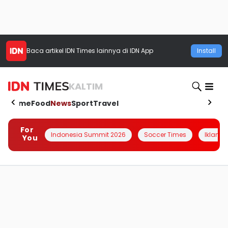
Baca artikel
IDN Times
lainnya di IDN App
Install
KALTIM
Home
Food
News
Sport
Travel
For
Indonesia Summit 2026
Soccer Times
Iklanin 
You