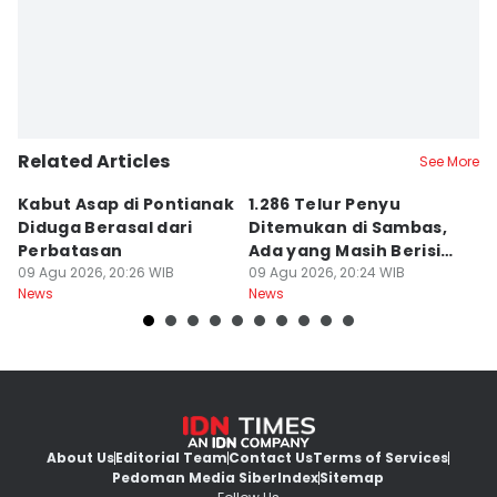
Related Articles
See More
Kabut Asap di Pontianak
1.286 Telur Penyu
P
Diduga Berasal dari
Ditemukan di Sambas,
P
Perbatasan
Ada yang Masih Berisi
W
09 Agu 2026, 20:26 WIB
Embrio
09 Agu 2026, 20:24 WIB
Kh
09
News
News
Ne
About Us
Editorial Team
Contact Us
Terms of Services
Pedoman Media Siber
Index
Sitemap