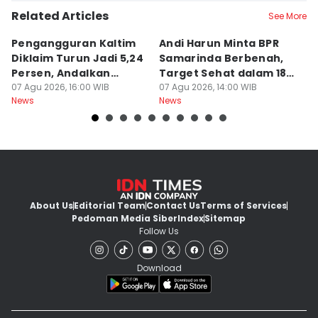
Related Articles
See More
Pengangguran Kaltim
Andi Harun Minta BPR
B
Diklaim Turun Jadi 5,24
Samarinda Berbenah,
M
Persen, Andalkan
Target Sehat dalam 18
J
Pertanian
07 Agu 2026, 16:00 WIB
Bulan
07 Agu 2026, 14:00 WIB
At
07
News
News
Ne
About Us
Editorial Team
Contact Us
Terms of Services
Pedoman Media Siber
Index
Sitemap
Follow Us
Download