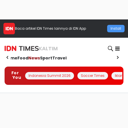
Baca artikel
IDN Times
lainnya di IDN App
Install
KALTIM
Home
Food
News
Sport
Travel
For
Indonesia Summit 2026
Soccer Times
Iklanin 
You