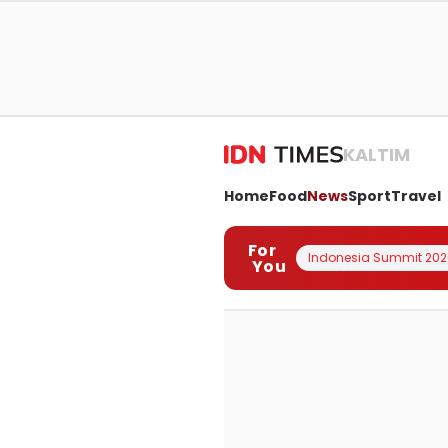
KALTIM
Home
Food
News
Sport
Travel
For
Indonesia Summit 202
You