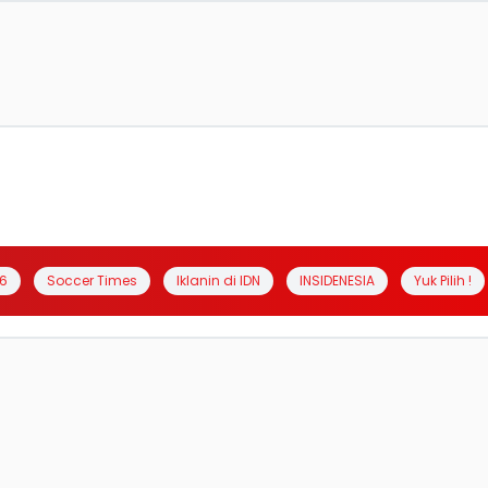
6
Soccer Times
Iklanin di IDN
INSIDENESIA
Yuk Pilih !