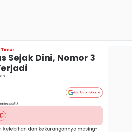
 Timur
us Sejak Dini, Nomor 3
Terjadi
pan
Add Us on Google
nniespratt)
an kelebihan dan kekurangannya masing-