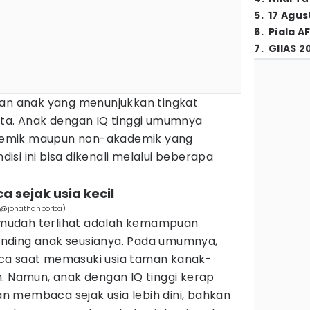
5
.
17 Agus
6
.
Piala A
7
.
GIIAS 2
ian anak yang menunjukkan tingkat
ata. Anak dengan IQ tinggi umumnya
emik maupun non-akademik yang
ndisi ini bisa dikenali melalui beberapa
 sejak usia kecil
/@jonathanborba)
ng mudah terlihat adalah kemampuan
nding anak seusianya. Pada umumnya,
ca saat memasuki usia taman kanak-
. Namun, anak dengan IQ tinggi kerap
 membaca sejak usia lebih dini, bahkan