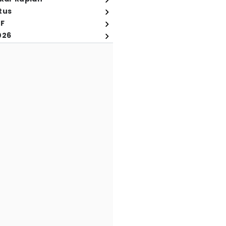
tus
FF
026