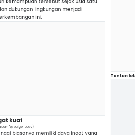
n kemampuan tersebut sejak usia satu
 dan dukungan lingkungan menjadi
erkembangan ini.
Tonton leb
gat kuat
sh.com/@paige_cody)
tinggi biasanya memiliki daya ingat yang