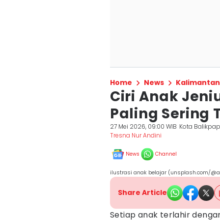
Home
News
Kalimantan
Ciri Anak Jeni
Paling Sering 
27 Mei 2026, 09:00 WIB
Kota Balikpa
Tresna Nur Andini
News
Channel
ilustrasi anak belajar (unsplash.com/@a
Share Article
Setiap anak terlahir deng