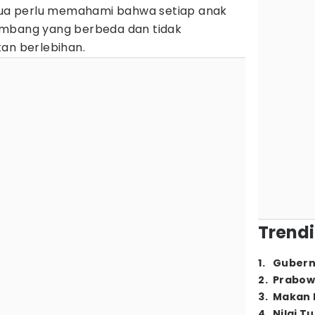
 tua perlu memahami bahwa setiap anak
embang yang berbeda dan tidak
tan berlebihan.
Trendi
1
.
Gubern
2
.
Prabow
3
.
Makan B
4
.
Nilai T