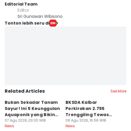
Editorial Team
Editor
Sri Gunawan Wibisono
Tonton lebih seru di
Related Articles
See More
Bukan Sekadar Tanam
BKSDA Kalbar
Be
Sayur! Ini 5 Keunggulan
Perkirakan 2.755
C
Aquaponik yang Bikin
Trenggiling Tewas
K
Takjub
07 Agu 2026, 03:00 WIB
untuk Dapat 551 Kg Sisik
06 Agu 2026, 16:56 WIB
M
06
News
News
Ne