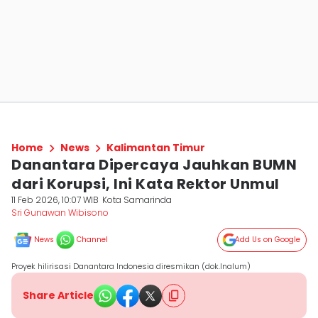
Home
News
Kalimantan Timur
Danantara Dipercaya Jauhkan BUMN
dari Korupsi, Ini Kata Rektor Unmul
11 Feb 2026, 10:07 WIB
Kota Samarinda
Sri Gunawan Wibisono
News
Channel
Add Us on Google
Proyek hilirisasi Danantara Indonesia diresmikan (dok.Inalum)
Share Article