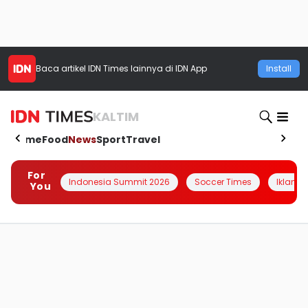
Baca artikel
IDN Times
lainnya di IDN App
Install
KALTIM
Home
Food
News
Sport
Travel
For
Indonesia Summit 2026
Soccer Times
Iklanin 
You