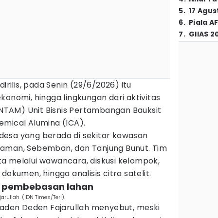
5
.
17 Agus
6
.
Piala A
7
.
GIIAS 2
dirilis, pada Senin (29/6/2026) itu
ekonomi, hingga lingkungan dari aktivitas
TAM) Unit Bisnis Pertambangan Bauksit
emical Alumina (ICA).
a desa yang berada di sekitar kawasan
laman, Sebemban, dan Tanjung Bunut. Tim
a melalui wawancara, diskusi kelompok,
dokumen, hingga analisis citra satelit.
s pembebasan lahan
arullah. (IDN Times/Teri).
 Raden Deden Fajarullah menyebut, meski