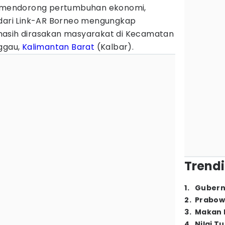
mendorong pertumbuhan ekonomi,
 dari Link-AR Borneo mengungkap
masih dirasakan masyarakat di Kecamatan
nggau,
Kalimantan Barat
(Kalbar).
Trendi
1
.
Gubern
2
.
Prabow
3
.
Makan B
4
.
Nilai T