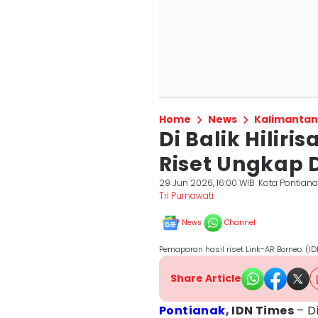
Home
News
Kalimantan
Di Balik Hiliri
Riset Ungkap 
29 Jun 2026, 16:00 WIB
Kota Pontiana
Tri Purnawati
News
Channel
Pemaparan hasil riset Link-AR Borneo. (ID
Share Article
Pontianak
, IDN Times
– Di