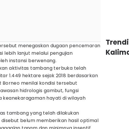
Trend
 tersebut menegaskan dugaan pencemaran
Kalim
 lebih lanjut melalui pengujian
leh instansi berwenang.
an aktivitas tambang terbuka telah
tar 1.449 hektare sejak 2018 berdasarkan
-AR Borneo menilai kondisi tersebut
wasan hidrologis gambut, fungsi
a keanekaragaman hayati di wilayah
as tambang yang telah dilakukan
a disebut belum memberikan hasil optimal
egagalan tanam dan minimnya insentif