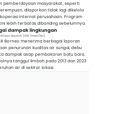
ram pemberdayaan masyarakat, seperti
rempuan, dilaporkan tidak lagi dikelola
 koperasi internal perusahaan. Program
ini lebih terbatas dibanding sebelumnya.
gai dampak lingkungan
irisasi bauksit. (IDN Times/Teri).
k-AR Borneo menerima berbagai laporan
n penurunan kualitas air sungai, debu
erta dampak asap pembakaran batu bara.
olnya tanggul limbah pada 2013 dan 2023
han air di sekitar lokasi.