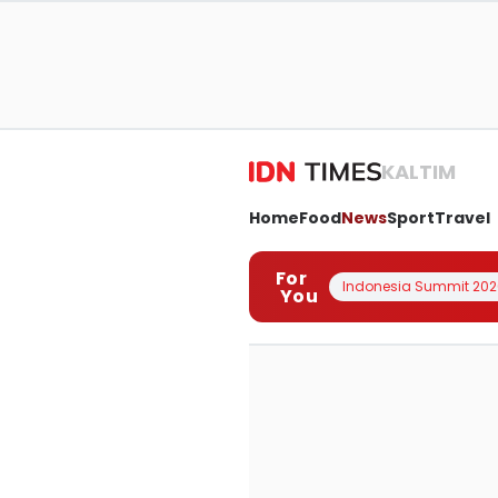
KALTIM
Home
Food
News
Sport
Travel
For
Indonesia Summit 202
You