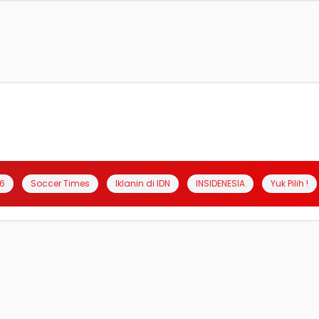
6
Soccer Times
Iklanin di IDN
INSIDENESIA
Yuk Pilih !