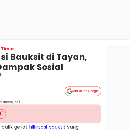
 Timur
sasi Bauksit di Tayan,
Dampak Sosial
k
Add Us on Google
N Times/Teri).
 balik geliat
hilirisasi
bauksit
yang