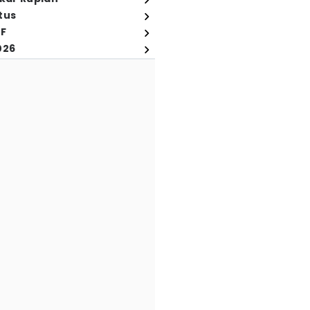
tus
FF
026