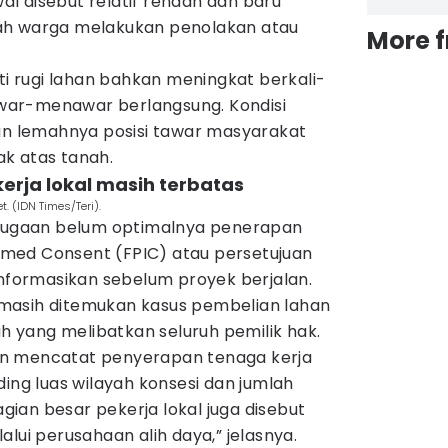
l disebut relatif rendah dan baru
ah warga melakukan penolakan atau
More 
nti rugi lahan bahkan meningkat berkali-
tawar-menawar berlangsung. Kondisi
kan lemahnya posisi tawar masyarakat
k atas tanah.
erja lokal masih terbatas
. (IDN Times/Teri).
 dugaan belum optimalnya penerapan
formed Consent (FPIC) atau persetujuan
informasikan sebelum proyek berjalan.
masih ditemukan kasus pembelian lahan
yang melibatkan seluruh pemilik hak.
tian mencatat penyerapan tenaga kerja
ding luas wilayah konsesi dan jumlah
ian besar pekerja lokal juga disebut
lui perusahaan alih daya,” jelasnya.