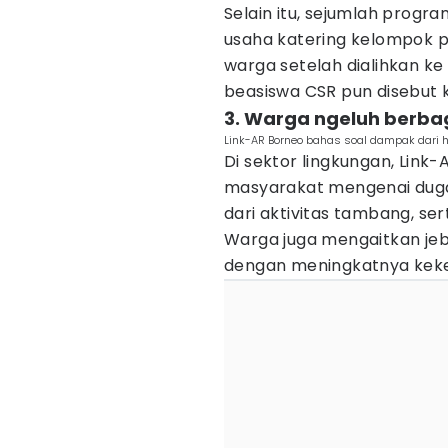
Selain itu, sejumlah prog
usaha katering kelompok pe
warga setelah dialihkan ke
beasiswa CSR pun disebut k
3. Warga ngeluh berba
Link-AR Borneo bahas soal dampak dari hil
Di sektor lingkungan, Lin
masyarakat mengenai dugaa
dari aktivitas tambang, s
Warga juga mengaitkan jeb
dengan meningkatnya kekeru