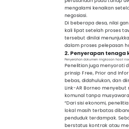
perusahaan pada tahap awa
mengalami kenaikan setel
negosiasi.
Di beberapa desa, nilai ga
kali lipat setelah proses 
tersebut dinilai menunjuk
dalam proses pelepasan ha
2. Penyerapan tenaga k
Penyerahan dokumen ringkasan hasil riset
Penelitian juga menyoroti
prinsip Free, Prior and In
bebas, didahulukan, dan di
Link-AR Borneo menyebut 
komunal tanpa musyawarah 
“Dari sisi ekonomi, peneli
lokal masih terbatas diban
penduduk terdampak. Sebag
berstatus kontrak atau mela