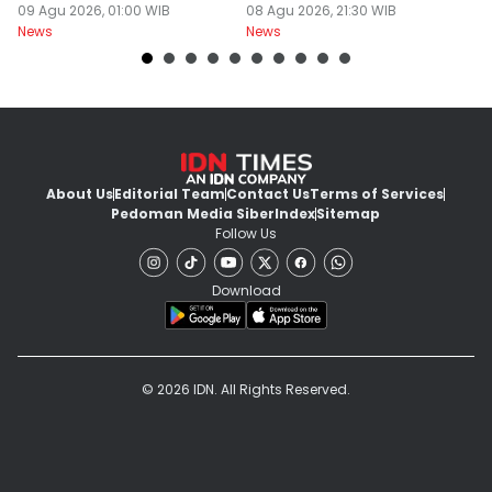
Khilaf
09 Agu 2026, 01:00 WIB
08 Agu 2026, 21:30 WIB
08
News
News
Ne
About Us
Editorial Team
Contact Us
Terms of Services
Pedoman Media Siber
Index
Sitemap
Follow Us
Download
© 2026 IDN. All Rights Reserved.