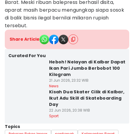
Barat. Meski ribuan balepress berhasil disita,
aparat masih berpacu mengungkap siapa sosok
di balik bisnis ilegal bernilai miliaran rupiah
tersebut.
Share Article
Curated For You
Heboh! Nelayan di Kalbar Dapat
Ikan Pari Jumbo Berbobot 100
Kilogram
21 Jun 2026, 23:32 WIB
News
Kisah Dua Skater Cilik di Kalbar,
Ikut Adu Skill di Skateboarding
Day
22 Jun 2026, 20:38 WIB
Sport
Topics
Pakaian Bekas Impor
pontianak
Kalimantan Barat