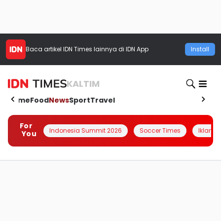
Baca artikel
IDN Times
lainnya di IDN App
Install
KALTIM
Home
Food
News
Sport
Travel
For
Indonesia Summit 2026
Soccer Times
Iklanin 
You