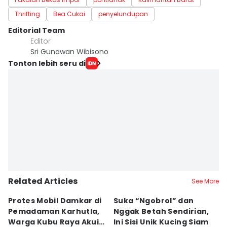
Thrifting
Bea Cukai
penyelundupan
Editorial Team
Editor
Sri Gunawan Wibisono
Tonton lebih seru di
Related Articles
See More
Protes Mobil Damkar di
Suka “Ngobrol” dan
G
Pemadaman Karhutla,
Nggak Betah Sendirian,
Ke
Warga Kubu Raya Akui
Ini Sisi Unik Kucing Siam
K