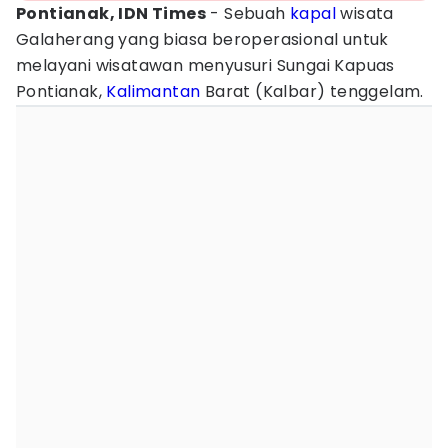
Pontianak, IDN Times
- Sebuah
kapal
wisata
Galaherang yang biasa beroperasional untuk
melayani wisatawan menyusuri Sungai Kapuas
Pontianak,
Kalimantan
Barat (Kalbar) tenggelam.