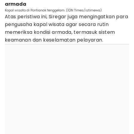
armada
Kapal wisata di Pontianak tenggelam. (IDN Times/istimewa).
Atas peristiwa ini, Siregar juga mengingatkan para
pengusaha kapal wisata agar secara rutin
memeriksa kondisi armada, termasuk sistem
keamanan dan keselamatan pelayaran.