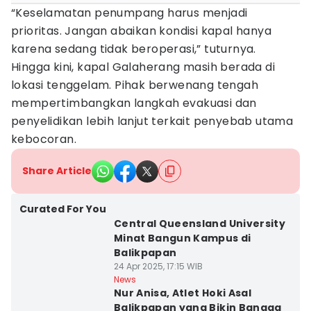
“Keselamatan penumpang harus menjadi
prioritas. Jangan abaikan kondisi kapal hanya
karena sedang tidak beroperasi,” tuturnya.
Hingga kini, kapal Galaherang masih berada di
lokasi tenggelam. Pihak berwenang tengah
mempertimbangkan langkah evakuasi dan
penyelidikan lebih lanjut terkait penyebab utama
kebocoran.
Share Article
Curated For You
Central Queensland University
Minat Bangun Kampus di
Balikpapan
24 Apr 2025, 17:15 WIB
News
Nur Anisa, Atlet Hoki Asal
Balikpapan yang Bikin Bangga