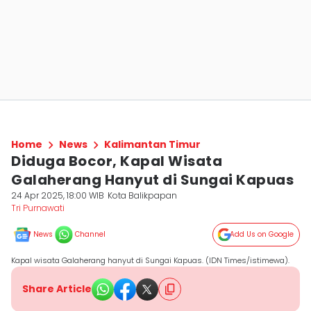
Home
News
Kalimantan Timur
Diduga Bocor, Kapal Wisata
Galaherang Hanyut di Sungai Kapuas
24 Apr 2025, 18:00 WIB
Kota Balikpapan
Tri Purnawati
News
Channel
Add Us on Google
Kapal wisata Galaherang hanyut di Sungai Kapuas. (IDN Times/istimewa).
Share Article