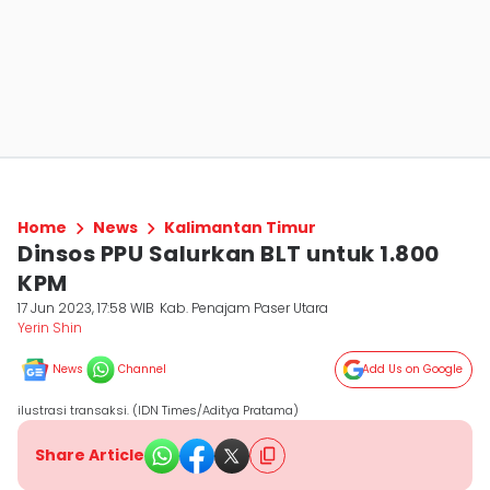
Home
News
Kalimantan Timur
Dinsos PPU Salurkan BLT untuk 1.800
KPM
17 Jun 2023, 17:58 WIB
Kab. Penajam Paser Utara
Yerin Shin
News
Channel
Add Us on Google
ilustrasi transaksi. (IDN Times/Aditya Pratama)
Share Article