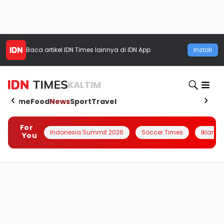
Baca artikel
IDN Times
lainnya di IDN App
Install
KALTIM
Home
Food
News
Sport
Travel
For
Indonesia Summit 2026
Soccer Times
Iklanin 
You