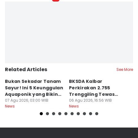
Related Articles
See More
Bukan Sekadar Tanam
BKSDA Kalbar
Be
Sayur! Ini 5 Keunggulan
Perkirakan 2.755
C
Aquaponik yang Bikin
Trenggiling Tewas
K
Takjub
07 Agu 2026, 03:00 WIB
untuk Dapat 551 Kg Sisik
06 Agu 2026, 16:56 WIB
M
06
News
News
Ne