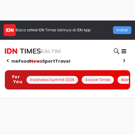
Baca artikel
IDN Times
lainnya di IDN App
Install
KALTIM
Home
Food
News
Sport
Travel
For
Indonesia Summit 2026
Soccer Times
Iklanin 
You