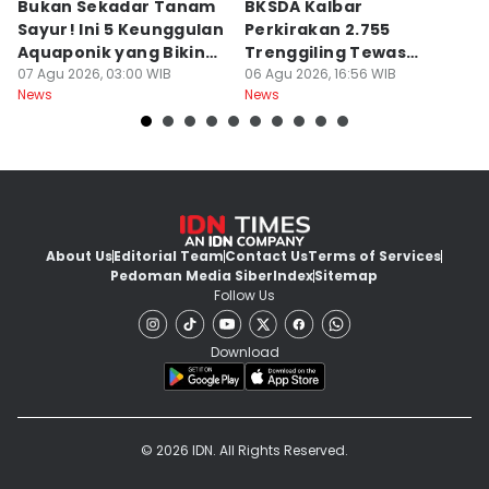
Bukan Sekadar Tanam
BKSDA Kalbar
Be
Sayur! Ini 5 Keunggulan
Perkirakan 2.755
C
Aquaponik yang Bikin
Trenggiling Tewas
K
Takjub
07 Agu 2026, 03:00 WIB
untuk Dapat 551 Kg Sisik
06 Agu 2026, 16:56 WIB
M
06
News
News
Ne
About Us
Editorial Team
Contact Us
Terms of Services
Pedoman Media Siber
Index
Sitemap
Follow Us
Download
© 2026 IDN. All Rights Reserved.