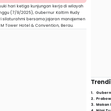
ki hari ketiga kunjungan kerja di wilayah
inggu (7/9/2025), Gubernur Kaltim Rudy
i silaturahmi bersama jajaran manajemen
SM Tower Hotel & Convention, Berau.
Trendi
1
.
Gubern
2
.
Prabow
3
.
Makan B
4
.
Nilai T