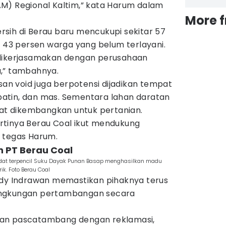
M) Regional Kaltim,” kata Harum dalam
More 
bersih di Berau baru mencukupi sekitar 57
a 43 persen warga yang belum terlayani.
 dikerjasamakan dengan perusahaan
,” tambahnya.
asan void juga berpotensi dijadikan tempat
, patin, dan mas. Sementara lahan daratan
pat dikembangkan untuk pertanian.
 artinya Berau Coal ikut mendukung
 tegas Harum.
n PT Berau Coal
dat terpencil Suku Dayak Punan Basap menghasilkan madu
k. Foto Berau Coal
ndy Indrawan memastikan pihaknya terus
ingkungan pertambangan secara
an pascatambang dengan reklamasi,