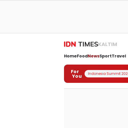
KALTIM
Home
Food
News
Sport
Travel
For
Indonesia Summit 202
You