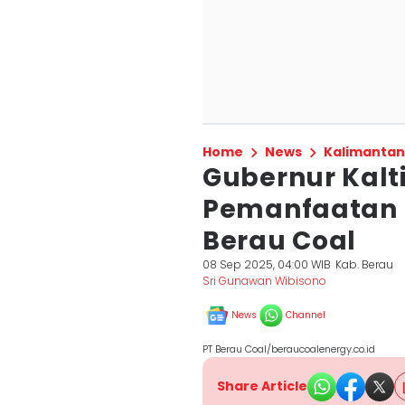
Home
News
Kalimantan
Gubernur Kalt
Pemanfaatan
Berau Coal
08 Sep 2025, 04:00 WIB
Kab. Berau
Sri Gunawan Wibisono
News
Channel
PT Berau Coal/beraucoalenergy.co.id
Share Article