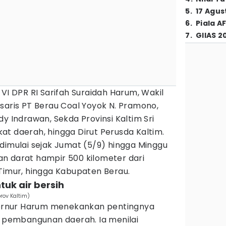
5
.
17 Agus
6
.
Piala A
7
.
GIIAS 2
 VI DPR RI Sarifah Suraidah Harum, Wakil
saris PT Berau Coal Yoyok N. Pramono,
y Indrawan, Sekda Provinsi Kaltim Sri
t daerah, hingga Dirut Perusda Kaltim.
dimulai sejak Jumat (5/9) hingga Minggu
n darat hampir 500 kilometer dari
Timur, hingga Kabupaten Berau.
tuk air bersih
rov Kaltim)
rnur Harum menekankan pentingnya
i pembangunan daerah. Ia menilai