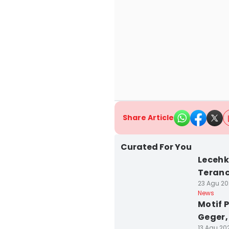
Share Article
Curated For You
Lecehk
Teranc
23 Agu 20
News
Motif 
Geger,
13 Agu 202