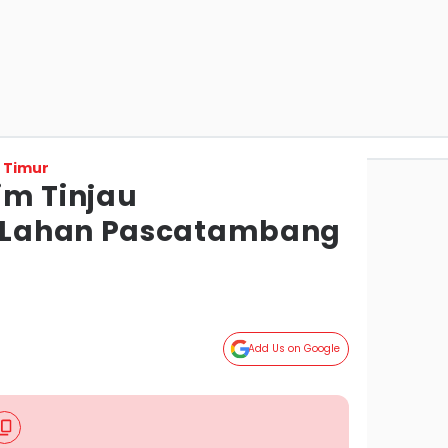
 Timur
im Tinjau
 Lahan Pascatambang
Add Us on Google