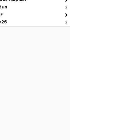
tus
FF
026