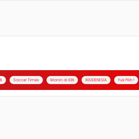
6
Soccer Times
Iklanin di IDN
INSIDENESIA
Yuk Pilih !