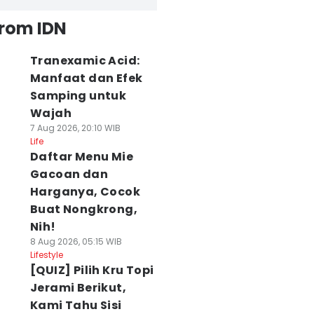
from IDN
Tranexamic Acid:
Manfaat dan Efek
Samping untuk
Wajah
7 Aug 2026, 20:10 WIB
Life
Daftar Menu Mie
Gacoan dan
Harganya, Cocok
Buat Nongkrong,
Nih!
8 Aug 2026, 05:15 WIB
Lifestyle
[QUIZ] Pilih Kru Topi
Jerami Berikut,
Kami Tahu Sisi