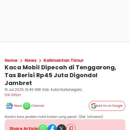
Home
News
Kalimantan Timur
Kaca Mobil Dipecah di Tenggarong,
Tas Berisi Rp45 Juta Digondol
Jambret
16 Jul 2025, 16:45 WIB
Kab. Kutai Kartanegara
Erik Alfian
News
Channel
Add Us on Google
Kondisi kaca jendela mobil korban yang pecah. (Dok. Istimewa)
Share Article