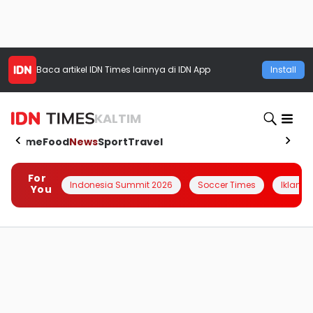
Baca artikel
IDN Times
lainnya di IDN App
Install
KALTIM
Home
Food
News
Sport
Travel
For
Indonesia Summit 2026
Soccer Times
Iklanin 
You