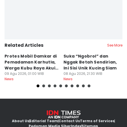
Related Articles
See More
Protes Mobil Damkar di
Suka “Ngobrol” dan
G
Pemadaman Karhutla,
Nggak Betah Sendirian,
Ke
Warga Kubu Raya Akui
Ini Sisi Unik Kucing Siam
K
Khilaf
09 Agu 2026, 01:00 WIB
08 Agu 2026, 21:30 WIB
08
News
News
Ne
About Us
Editorial Team
Contact Us
Terms of Services
Pedoman Media Siber
Index
Sitemap