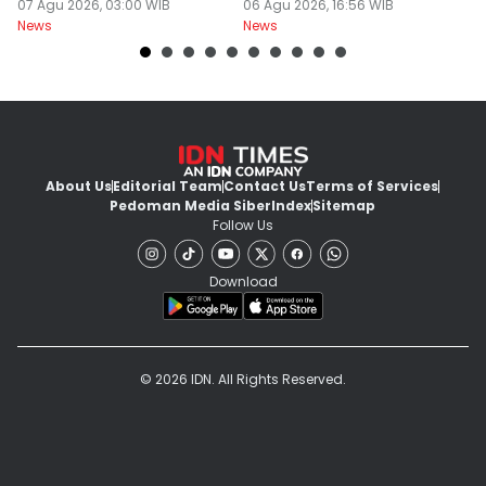
Takjub
07 Agu 2026, 03:00 WIB
untuk Dapat 551 Kg Sisik
06 Agu 2026, 16:56 WIB
M
06
News
News
Ne
About Us
Editorial Team
Contact Us
Terms of Services
Pedoman Media Siber
Index
Sitemap
Follow Us
Download
© 2026 IDN. All Rights Reserved.