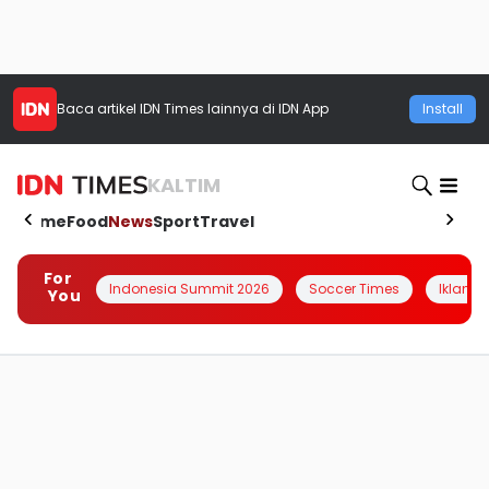
Baca artikel
IDN Times
lainnya di IDN App
Install
KALTIM
Home
Food
News
Sport
Travel
For
Indonesia Summit 2026
Soccer Times
Iklanin 
You