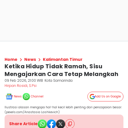
Home
News
Kalimantan Timur
Ketika Hidup Tidak Ramah, Sisu
Mengajarkan Cara Tetap Melangkah
09 Feb 2026, 21:00 WIB
Kota Samarinda
Hirpan Rosidi, S.Psi
News
Channel
Add Us on Google
Ilustrasi alasan mengapa hal-hal kecil lebih penting dari pencapaian besar.
(pexels.com/Anastasia Lashkevich)
Share Article