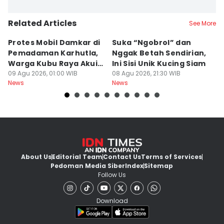
Related Articles
See More
Protes Mobil Damkar di
Suka “Ngobrol” dan
G
Pemadaman Karhutla,
Nggak Betah Sendirian,
Ke
Warga Kubu Raya Akui
Ini Sisi Unik Kucing Siam
K
Khilaf
09 Agu 2026, 01:00 WIB
08 Agu 2026, 21:30 WIB
08
News
News
Ne
About Us
Editorial Team
Contact Us
Terms of Services
Pedoman Media Siber
Index
Sitemap
Follow Us
Download