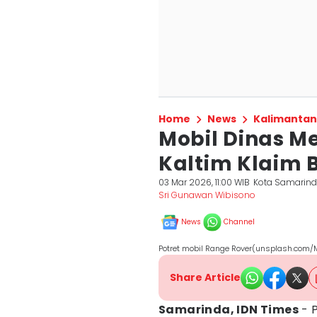
Home
News
Kalimantan
Mobil Dinas M
Kaltim Klaim 
03 Mar 2026, 11:00 WIB
Kota Samarin
Sri Gunawan Wibisono
News
Channel
Potret mobil Range Rover(unsplash.com/
Share Article
Samarinda, IDN Times
- 