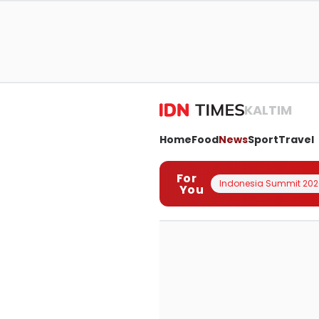
KALTIM
Home
Food
News
Sport
Travel
For
Indonesia Summit 202
You