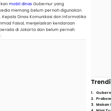
ikan
mobil dinas
Gubernur yang
nyedia memang belum pernah digunakan
. Kepala Dinas Komunikasi dan Informatika
mmad Faisal, menjelaskan kendaraan
 berada di Jakarta dan belum pernah
.
Trendi
1
.
Gubern
2
.
Prabow
3
.
Makan B
4
.
Nilai T