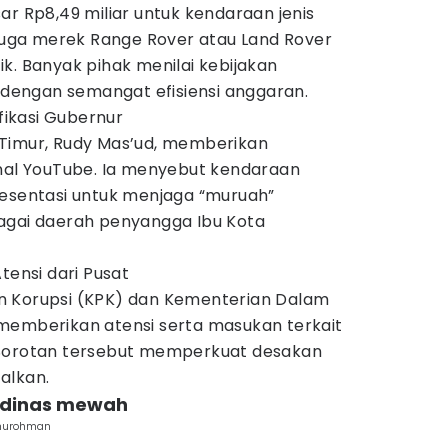
ar Rp8,49 miliar untuk kendaraan jenis
ga merek Range Rover atau Land Rover
k. Banyak pihak menilai kebijakan
n dengan semangat efisiensi anggaran.
ifikasi Gubernur
Timur, Rudy Mas’ud, memberikan
anal YouTube. Ia menyebut kendaraan
resentasi untuk menjaga “muruah”
agai daerah penyangga Ibu Kota
tensi dari Pusat
 Korupsi (KPK) dan Kementerian Dalam
memberikan atensi serta masukan terkait
Sorotan tersebut memperkuat desakan
alkan.
 dinas mewah
athurohman