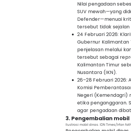
Nilai pengadaan sebes
SUV mewah—yang didu
Defender—menuai kriti
tersebut tidak sejala
24 Februari 2026: Klar
Gubernur Kalimantan 
penjelasan melalui k
tersebut sebagai rep
Kalimantan Timur seb
Nusantara (IKN).
26–28 Februari 2026: A
Komisi Pemberantasan
Negeri (Kemendagri) 
etika penganggaran. 
agar pengadaan dibat
3. Pengembalian mobil
Ilustrasi mobil dinas. IDN Times/Irfan f
Pengembalian mobil dinas.