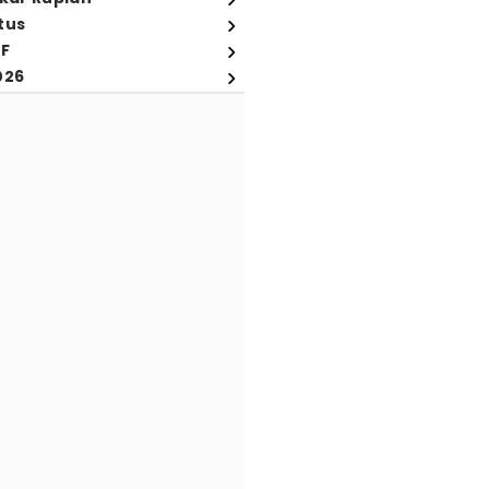
tus
FF
026