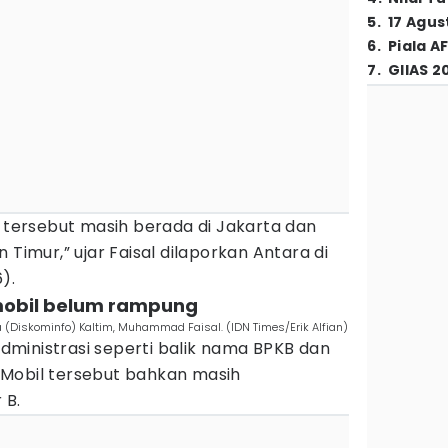
5
.
17 Agus
6
.
Piala A
7
.
GIIAS 2
n tersebut masih berada di Jakarta dan
 Timur,” ujar Faisal dilaporkan Antara di
).
 mobil belum rampung
 (Diskominfo) Kaltim, Muhammad Faisal. (IDN Times/Erik Alfian)
ministrasi seperti balik nama BPKB dan
Mobil tersebut bahkan masih
 B.