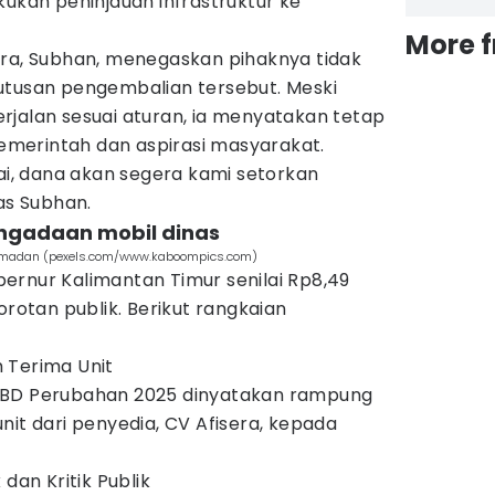
kukan peninjauan infrastruktur ke
More 
fisera, Subhan, menegaskan pihaknya tidak
utusan pengembalian tersebut. Meski
rjalan sesuai aturan, ia menyatakan tetap
merintah dan aspirasi masyarakat.
sai, dana akan segera kami setorkan
as Subhan.
engadaan mobil dinas
Ramadan (pexels.com/www.kaboompics.com)
ernur Kalimantan Timur senilai Rp8,49
orotan publik. Berikut rangkaian
 Terima Unit
PBD Perubahan 2025 dinyatakan rampung
nit dari penyedia, CV Afisera, kepada
dan Kritik Publik