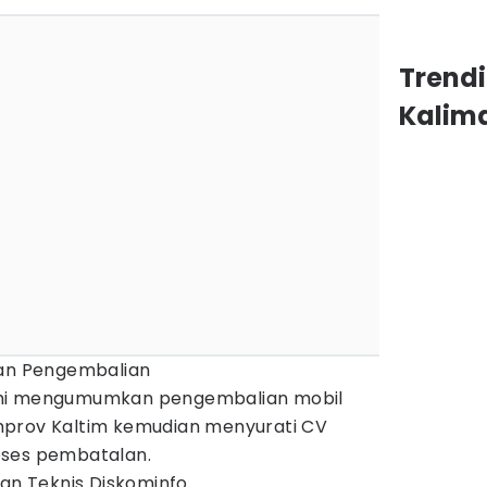
Trend
Kalim
san Pengembalian
mi mengumumkan pengembalian mobil
prov Kaltim kemudian menyurati CV
oses pembatalan.
san Teknis Diskominfo