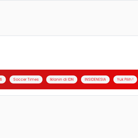
6
Soccer Times
Iklanin di IDN
INSIDENESIA
Yuk Pilih !