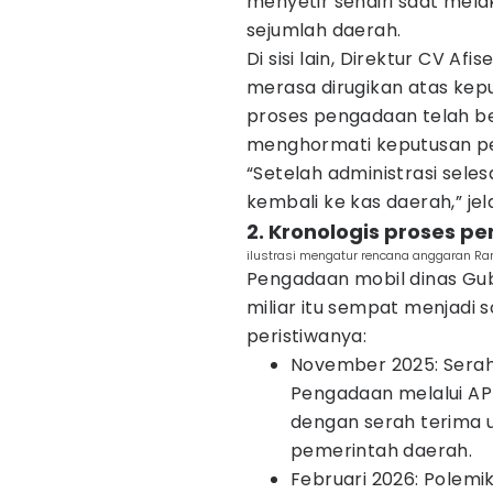
menyetir sendiri saat mela
sejumlah daerah.
Di sisi lain, Direktur CV A
merasa dirugikan atas kep
proses pengadaan telah be
menghormati keputusan pe
“Setelah administrasi sele
kembali ke kas daerah,” jel
2. Kronologis proses p
ilustrasi mengatur rencana anggaran 
Pengadaan mobil dinas Gub
miliar itu sempat menjadi s
peristiwanya:
November 2025: Serah
Pengadaan melalui A
dengan serah terima u
pemerintah daerah.
Februari 2026: Polemik 