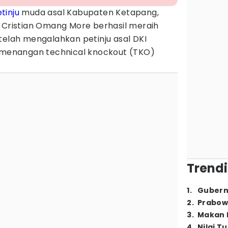
tinju
muda asal Kabupaten Ketapang,
 Cristian Omang More berhasil meraih
telah mengalahkan petinju asal DKI
kemenangan technical knockout (TKO)
Trendi
1
.
Gubern
2
.
Prabow
3
.
Makan B
4
.
Nilai T