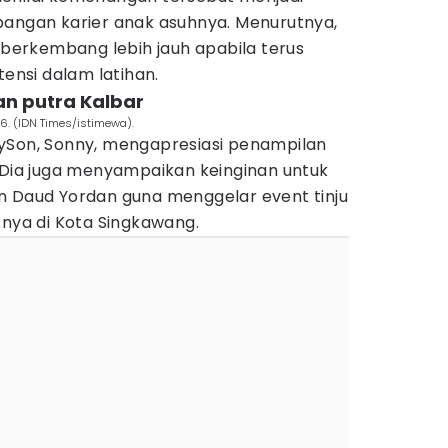
bangan karier anak asuhnya. Menurutnya,
k berkembang lebih jauh apabila terus
tensi dalam latihan.
an putra Kalbar
6. (IDN Times/istimewa).
ySon, Sonny, mengapresiasi penampilan
. Dia juga menyampaikan keinginan untuk
n Daud Yordan guna menggelar event tinju
snya di Kota Singkawang.