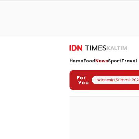
KALTIM
Home
Food
News
Sport
Travel
For
Indonesia Summit 202
You