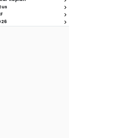
tus
FF
026