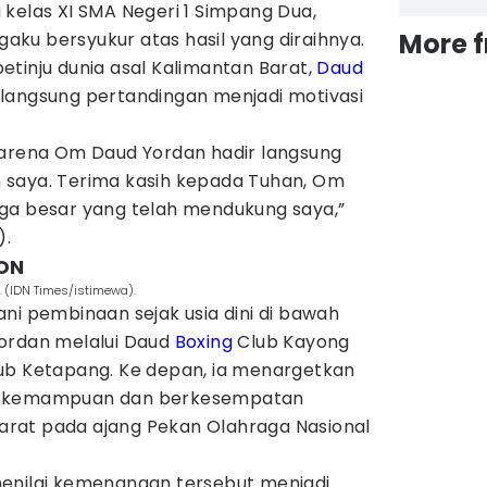
kelas XI SMA Negeri 1 Simpang Dua,
More 
ku bersyukur atas hasil yang diraihnya.
tinju dunia asal Kalimantan Barat,
Daud
 langsung pertandingan menjadi motivasi
karena Om Daud Yordan hadir langsung
 saya. Terima kasih kepada Tuhan, Om
ga besar yang telah mendukung saya,”
).
PON
. (IDN Times/istimewa).
ni pembinaan sejak usia dini di bawah
ordan melalui Daud
Boxing
Club Kayong
ub Ketapang. Ke depan, ia menargetkan
n kemampuan dan berkesempatan
rat pada ajang Pekan Olahraga Nasional
enilai kemenangan tersebut menjadi