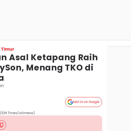
 Timur
un Asal Ketapang Raih
ySon, Menang TKO di
a
an
Add Us on Google
. (IDN Times/istimewa).