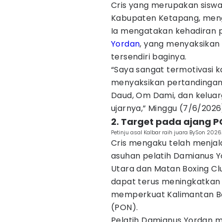
Cris yang merupakan siswa 
Kabupaten Ketapang, menga
Ia mengatakan kehadiran pe
Yordan
, yang menyaksikan
tersendiri baginya.
“Saya sangat termotivasi 
menyaksikan pertandingan
Daud, Om Dami, dan keluar
ujarnya,” Minggu (7/6/2026
2. Target pada ajang 
Petinju asal Kalbar raih juara BySon 2026
Cris mengaku telah menjala
asuhan pelatih Damianus Y
Utara dan Matan Boxing Cl
dapat terus meningkatka
memperkuat Kalimantan Ba
(PON).
Pelatih Damianus Yordan m