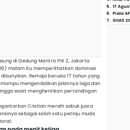
5
.
17 Agus
6
.
Piala A
7
.
GIIAS 2
sung di Gedung Mantra PIK 2, Jakarta
26) malam itu memperlihatkan dominasi
 dibunyikan. Remaja berusia 17 tahun yang
t mampu mengendalikan jalannya laga dan
ingga wasit menghentikan pertandingan
antarkan Cristian meraih sabuk juara
nsinya sebagai salah satu petinju muda
arat.
wan pada menit ketiga