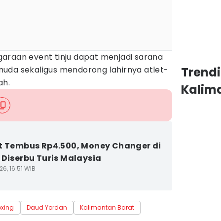
araan event tinju dapat menjadi sarana
uda sekaligus mendorong lahirnya atlet-
Trend
ah.
Kalim
t Tembus Rp4.500, Money Changer di
 Diserbu Turis Malaysia
6, 16:51 WIB
xing
Daud Yordan
Kalimantan Barat