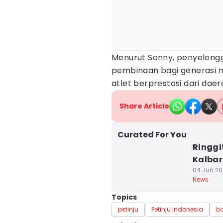
Menurut Sonny, penyelengg
pembinaan bagi generasi m
atlet berprestasi dari daer
Share Article
Curated For You
Ringgi
Kalbar
04 Jun 202
News
Topics
petinju
Petinju Indonesia
bo