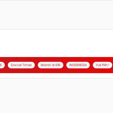
6
Soccer Times
Iklanin di IDN
INSIDENESIA
Yuk Pilih !