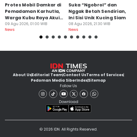
Protes Mobil Damkar di
Suka “Ngobrol” dan
G
Pemadaman Karhutla,
Nggak Betah Sendirian,
Ke
Warga Kubu Raya Akui
Ini Sisi Unik Kucing Siam
K
Khilaf
09 Agu 2026, 01:00 WIB
08 Agu 2026, 21:30 WIB
08
News
News
Ne
About Us
Editorial Team
Contact Us
Terms of Services
Pedoman Media Siber
Index
Sitemap
Follow Us
Download
© 2026 IDN. All Rights Reserved.