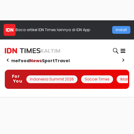
Baca artikel
IDN Times
lainnya di IDN App
Install
KALTIM
Home
Food
News
Sport
Travel
For
Indonesia Summit 2026
Soccer Times
Iklanin 
You