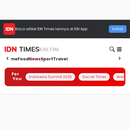
Baca artikel
IDN Times
lainnya di IDN App
Install
KALTIM
Home
Food
News
Sport
Travel
For
Indonesia Summit 2026
Soccer Times
Iklanin 
You