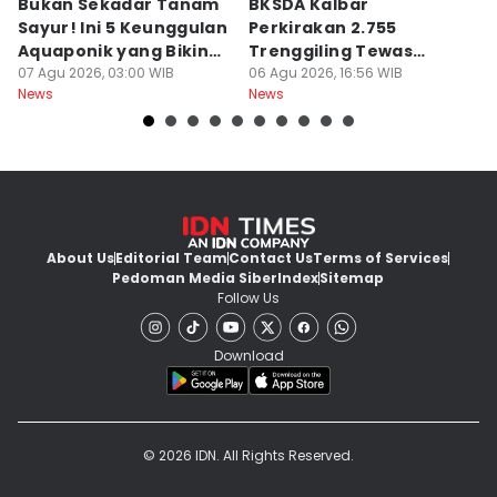
Bukan Sekadar Tanam
BKSDA Kalbar
Be
Sayur! Ini 5 Keunggulan
Perkirakan 2.755
C
Aquaponik yang Bikin
Trenggiling Tewas
K
Takjub
07 Agu 2026, 03:00 WIB
untuk Dapat 551 Kg Sisik
06 Agu 2026, 16:56 WIB
M
06
News
News
Ne
About Us
Editorial Team
Contact Us
Terms of Services
Pedoman Media Siber
Index
Sitemap
Follow Us
Download
© 2026 IDN. All Rights Reserved.