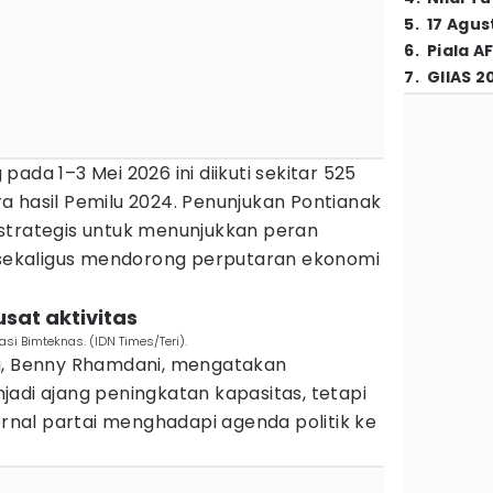
5
.
17 Agus
6
.
Piala A
7
.
GIIAS 2
ada 1–3 Mei 2026 ini diikuti sekitar 525
a hasil Pemilu 2024. Penunjukan Pontianak
strategis untuk menunjukkan peran
l sekaligus mendorong perputaran ekonomi
usat aktivitas
kasi Bimteknas. (IDN Times/Teri).
ra, Benny Rhamdani, mengatakan
adi ajang peningkatan kapasitas, tetapi
ternal partai menghadapi agenda politik ke