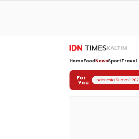
KALTIM
Home
Food
News
Sport
Travel
For
Indonesia Summit 202
You