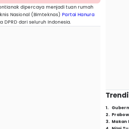
ontianak dipercaya menjadi tuan rumah
nis Nasional (Bimteknas)
Partai Hanura
a DPRD dari seluruh Indonesia.
Trendi
1
.
Gubern
2
.
Prabow
3
.
Makan B
4
.
Nilai T