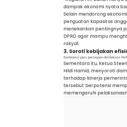
dampak ekonomi nyata bagi
Selain mendorong ekonomi,
penguatan kapasitas anggo
menekankan pentingnya pen
DPRD agar mampu menghasi
rakyat.
3. Soroti kebijakan efi
Konferensi pers persiapan Bimteknas Parta
Sementara itu, Ketua Stee
Hildi Hamid, menyoroti dam
terhadap kinerja pemerinta
tersebut berpotensi mempe
memengaruhi pelaksanaan