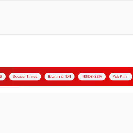
6
Soccer Times
Iklanin di IDN
INSIDENESIA
Yuk Pilih !