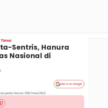
 Timur
ta-Sentris, Hanura
as Nasional di
k
Add Us on Google
nas partai Hanura. (IDN Times/Teri).