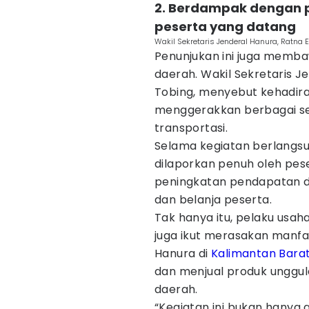
2. Berdampak dengan 
peserta yang datang
Wakil Sekretaris Jenderal Hanura, Ratna E
Penunjukan ini juga memb
daerah. Wakil Sekretaris J
Tobing, menyebut kehadiran
menggerakkan berbagai sek
transportasi.
Selama kegiatan berlangsun
dilaporkan penuh oleh pese
peningkatan pendapatan da
dan belanja peserta.
Tak hanya itu, pelaku usah
juga ikut merasakan manfa
Hanura di
Kalimantan Bara
dan menjual produk unggula
daerah.
“Kegiatan ini bukan hanya 