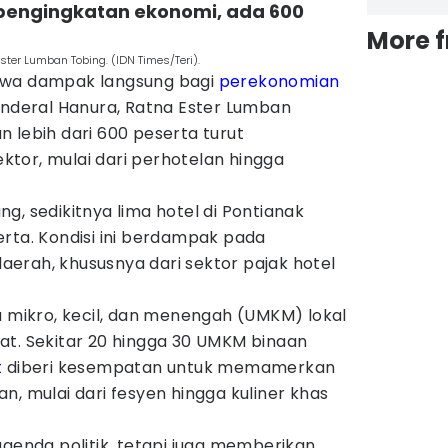
pengingkatan ekonomi, ada 600
More 
ster Lumban Tobing. (IDN Times/Teri).
awa dampak langsung bagi
perekonomian
enderal Hanura, Ratna Ester Lumban
 lebih dari 600 peserta turut
tor, mulai dari perhotelan hingga
g, sedikitnya lima hotel di Pontianak
rta. Kondisi ini berdampak pada
erah, khususnya dari sektor pajak hotel
a mikro, kecil, dan menengah (UMKM) lokal
at. Sekitar 20 hingga 30 UMKM binaan
t
diberi kesempatan untuk memamerkan
n, mulai dari fesyen hingga kuliner khas
agenda politik, tetapi juga memberikan