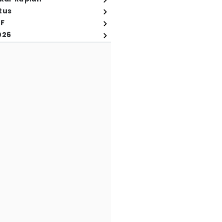
tus
FF
026