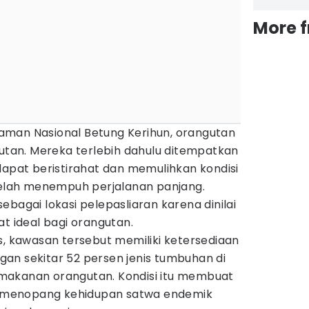
More 
aman Nasional Betung Kerihun, orangutan
hutan. Mereka terlebih dahulu ditempatkan
dapat beristirahat dan memulihkan kondisi
etelah menempuh perjalanan panjang.
ebagai lokasi pelepasliaran karena dinilai
at ideal bagi orangutan.
s, kawasan tersebut memiliki ketersediaan
an sekitar 52 persen jenis tumbuhan di
makanan orangutan. Kondisi itu membuat
menopang kehidupan satwa endemik