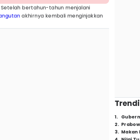
 Setelah bertahun-tahun menjalani
angutan
akhirnya kembali menginjakkan
Trendi
1
.
Gubern
2
.
Prabow
3
.
Makan B
4
.
Nilai T