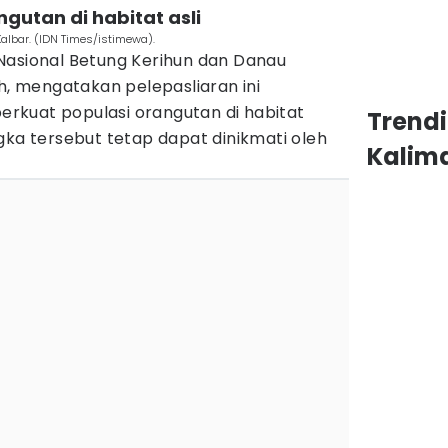
ngutan di habitat asli
albar. (IDN Times/istimewa).
Nasional Betung Kerihun dan Danau
ih, mengatakan pelepasliaran ini
kuat populasi orangutan di habitat
Trend
gka tersebut tetap dapat dinikmati oleh
Kalim