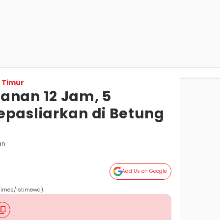
 Timur
anan 12 Jam, 5
epasliarkan di Betung
an
Add Us on Google
 Times/istimewa).