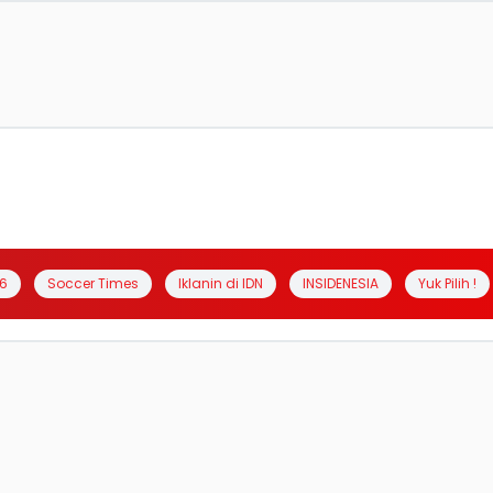
6
Soccer Times
Iklanin di IDN
INSIDENESIA
Yuk Pilih !