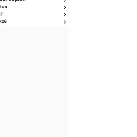
tus
FF
026