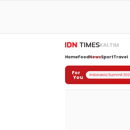
KALTIM
Home
Food
News
Sport
Travel
For
Indonesia Summit 202
You