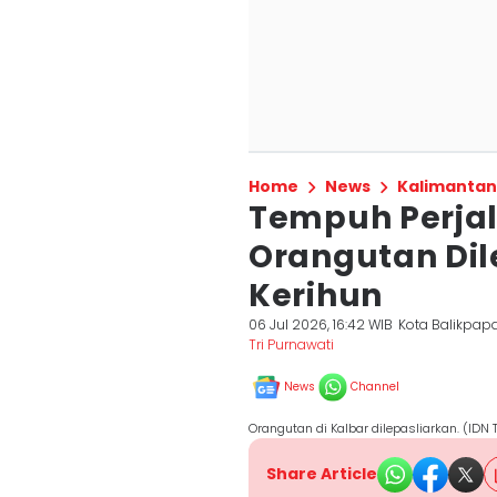
Home
News
Kalimantan
Tempuh Perjal
Orangutan Dil
Kerihun
06 Jul 2026, 16:42 WIB
Kota Balikpap
Tri Purnawati
News
Channel
Orangutan di Kalbar dilepasliarkan. (IDN
Share Article