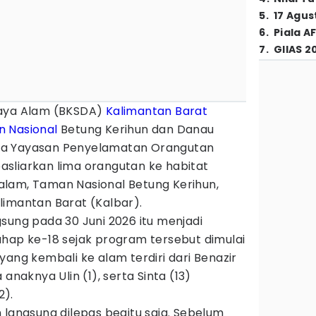
5
.
17 Agus
6
.
Piala A
7
.
GIIAS 2
Daya Alam (BKSDA)
Kalimantan Barat
 Nasional
Betung Kerihun dan Danau
ta Yayasan Penyelamatan Orangutan
sliarkan lima orangutan ke habitat
lam, Taman Nasional Betung Kerihun,
limantan Barat (Kalbar).
sung pada 30 Juni 2026 itu menjadi
ahap ke-18 sejak program tersebut dimulai
yang kembali ke alam terdiri dari Benazir
anaknya Ulin (1), serta Sinta (13)
2).
 langsung dilepas begitu saja. Sebelum