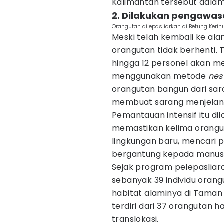
Kalimantan tersebut dalam
2. Dilakukan pengawas
Orangutan dilepasliarkan di Betung Kerih
Meski telah kembali ke al
orangutan tidak berhenti. T
hingga 12 personel akan me
menggunakan metode
nes
orangutan bangun dari sar
membuat sarang menjelang
Pemantauan intensif itu di
memastikan kelima orang
lingkungan baru, mencari p
bergantung kepada manusi
Sejak program pelepasliara
sebanyak 39 individu orang
habitat alaminya di Taman 
terdiri dari 37 orangutan has
translokasi.