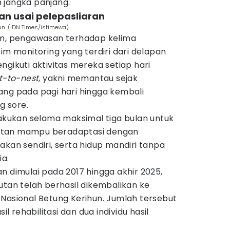
 jangka panjang.
an usai pelepasliaran
un. (IDN Times/istimewa).
am, pengawasan terhadap kelima
im monitoring yang terdiri dari delapan
ngikuti aktivitas mereka setiap hari
t-to-nest
, yakni memantau sejak
ang pada pagi hari hingga kembali
 sore.
lakukan selama maksimal tiga bulan untuk
utan mampu beradaptasi dengan
akan sendiri, serta hidup mandiri tanpa
a.
n dimulai pada 2017 hingga akhir 2025,
utan telah berhasil dikembalikan ke
Nasional Betung Kerihun. Jumlah tersebut
il rehabilitasi dan dua individu hasil