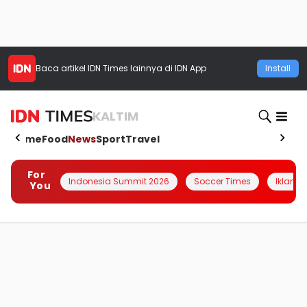
Baca artikel
IDN Times
lainnya di IDN App
Install
KALTIM
Home
Food
News
Sport
Travel
For
Indonesia Summit 2026
Soccer Times
Iklanin 
You