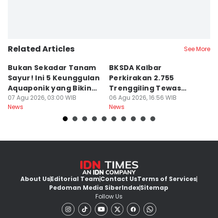
Related Articles
See More
Bukan Sekadar Tanam
BKSDA Kalbar
Be
Sayur! Ini 5 Keunggulan
Perkirakan 2.755
C
Aquaponik yang Bikin
Trenggiling Tewas
K
Takjub
07 Agu 2026, 03:00 WIB
untuk Dapat 551 Kg Sisik
06 Agu 2026, 16:56 WIB
M
06
News
News
Ne
About Us
Editorial Team
Contact Us
Terms of Services
Pedoman Media Siber
Index
Sitemap
Follow Us