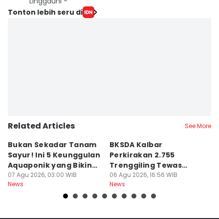
Linggauni -
Tonton lebih seru di
Related Articles
See More
Bukan Sekadar Tanam
BKSDA Kalbar
Be
Sayur! Ini 5 Keunggulan
Perkirakan 2.755
C
Aquaponik yang Bikin
Trenggiling Tewas
K
Takjub
07 Agu 2026, 03:00 WIB
untuk Dapat 551 Kg Sisik
06 Agu 2026, 16:56 WIB
M
06
News
News
Ne