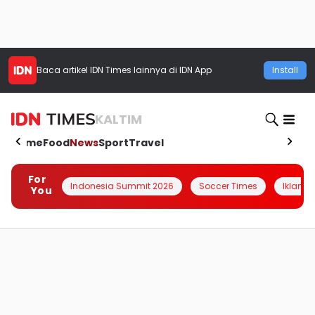
Baca artikel
IDN Times
lainnya di IDN App
Install
KALTIM
Home
Food
News
Sport
Travel
For
Indonesia Summit 2026
Soccer Times
Iklanin 
You