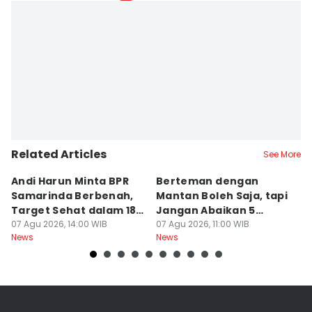
Related Articles
See More
Andi Harun Minta BPR
Berteman dengan
B
Samarinda Berbenah,
Mantan Boleh Saja, tapi
S
Target Sehat dalam 18
Jangan Abaikan 5
A
Bulan
07 Agu 2026, 14:00 WIB
Aturan Ini
07 Agu 2026, 11:00 WIB
T
07
News
News
Ne