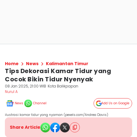
Home
News
Kalimantan Timur
Tips Dekorasi Kamar Tidur yang
Cocok Bikin Tidur Nyenyak
08 Jan 2025, 21:00 WIB
Kota Balikpapan
Nurul A
News
Channel
Add Us on Google
ilustrasi kamar tidur yang nyaman (pexels.com/Andrea Davis)
Share Article