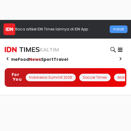
Baca artikel
IDN Times
lainnya di IDN App
Install
KALTIM
Home
Food
News
Sport
Travel
For
Indonesia Summit 2026
Soccer Times
Iklanin 
You