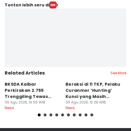
Tonton lebih seru di
Related Articles
See More
BKSDA Kalbar
Beraksi di 11 TKP, Pelaku
55
Perkirakan 2.755
Curanmor ‘Hunting’
da
Trenggiling Tewas
Kunci yang Masih
R
untuk Dapat 551 Kg Sisik
06 Agu 2026, 16:56 WIB
Menempel
06 Agu 2026, 15:38 WIB
06
News
News
Ne