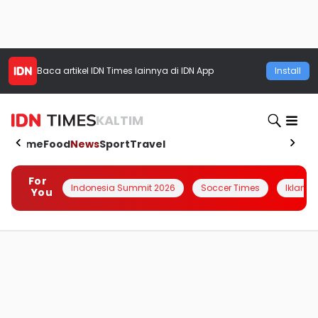
Baca artikel
IDN Times
lainnya di IDN App
Install
KALTIM
Home
Food
News
Sport
Travel
For
Indonesia Summit 2026
Soccer Times
Iklanin 
You