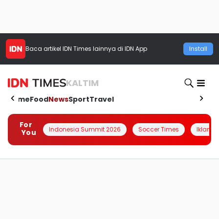
Baca artikel
IDN Times
lainnya di IDN App
Install
KALTIM
Home
Food
News
Sport
Travel
For
Indonesia Summit 2026
Soccer Times
Iklanin 
You