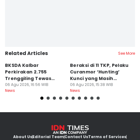
Related Articles
See More
BKSDA Kalbar
Beraksi di 11 TKP, Pelaku
55
Perkirakan 2.755
Curanmor ‘Hunting’
da
Trenggiling Tewas
Kunci yang Masih
R
untuk Dapat 551 Kg Sisik
06 Agu 2026, 16:56 WIB
Menempel
06 Agu 2026, 15:38 WIB
06
News
News
Ne
About Us
Editorial Team
Contact Us
Terms of Services