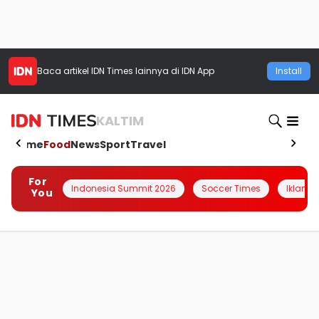
Baca artikel
IDN Times
lainnya di IDN App
Install
KALTIM
Home
Food
News
Sport
Travel
For
Indonesia Summit 2026
Soccer Times
Iklanin 
You