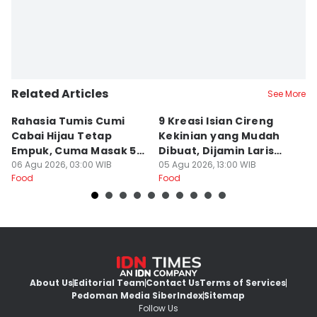
Related Articles
See More
Rahasia Tumis Cumi
9 Kreasi Isian Cireng
R
Cabai Hijau Tetap
Kekinian yang Mudah
G
Empuk, Cuma Masak 5
Dibuat, Dijamin Laris
N
Menit!
06 Agu 2026, 03:00 WIB
untuk Jualan
05 Agu 2026, 13:00 WIB
K
05
Food
Food
Fo
About Us
Editorial Team
Contact Us
Terms of Services
Pedoman Media Siber
Index
Sitemap
Follow Us