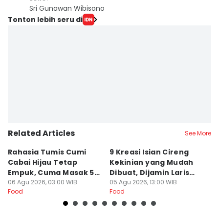
Sri Gunawan Wibisono
Tonton lebih seru di
Related Articles
See More
Rahasia Tumis Cumi
9 Kreasi Isian Cireng
R
Cabai Hijau Tetap
Kekinian yang Mudah
G
Empuk, Cuma Masak 5
Dibuat, Dijamin Laris
N
Menit!
06 Agu 2026, 03:00 WIB
untuk Jualan
05 Agu 2026, 13:00 WIB
K
05
Food
Food
Fo