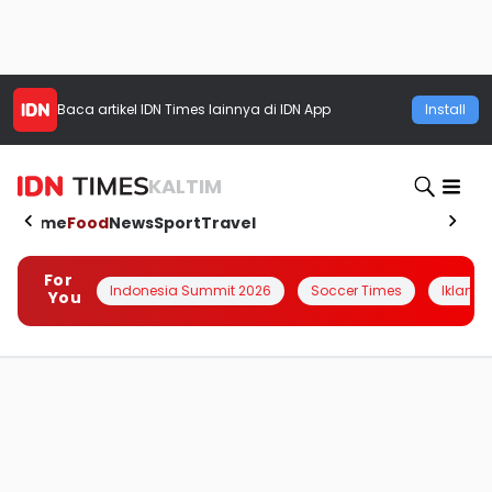
Baca artikel
IDN Times
lainnya di IDN App
Install
KALTIM
Home
Food
News
Sport
Travel
For
Indonesia Summit 2026
Soccer Times
Iklanin 
You