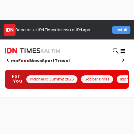
Baca artikel
IDN Times
lainnya di IDN App
Install
KALTIM
Home
Food
News
Sport
Travel
For
Indonesia Summit 2026
Soccer Times
Iklanin 
You