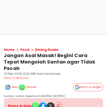
Home
Food
Dining Guide
Jangan Asal Masak! Begini Cara
Tepat Mengolah Santan agar Tidak
Pecah
02 Mar 2026, 13:00 WIB
Kota Samarinda
Arina Tri Wahyuni
News
Channel
Add Us on Google
ilustrasi santan (pexels.com/GEORGE DESIPRIS)
Share Article