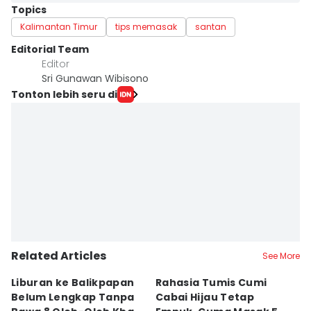
Topics
Kalimantan Timur
tips memasak
santan
Editorial Team
Editor
Sri Gunawan Wibisono
Tonton lebih seru di
Related Articles
See More
Liburan ke Balikpapan
Rahasia Tumis Cumi
9 
Belum Lengkap Tanpa
Cabai Hijau Tetap
K