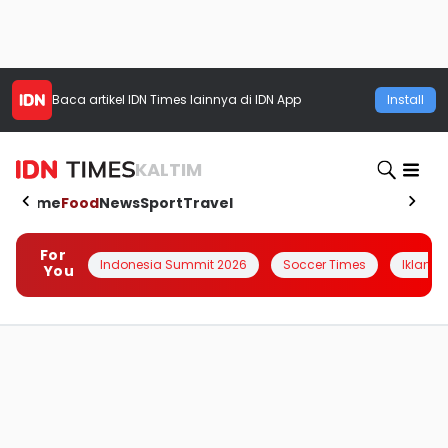
Baca artikel
IDN Times
lainnya di IDN App
Install
KALTIM
Home
Food
News
Sport
Travel
For
Indonesia Summit 2026
Soccer Times
Iklanin 
You