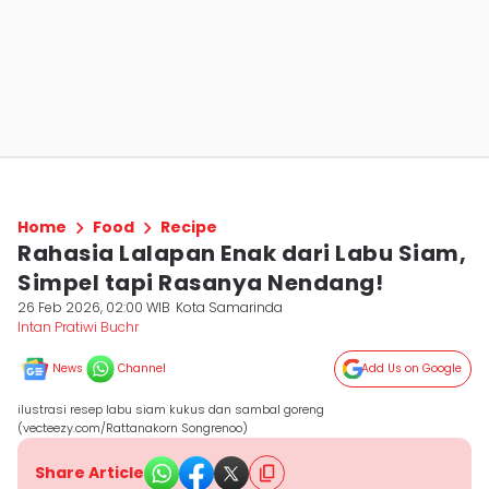
Home
Food
Recipe
Rahasia Lalapan Enak dari Labu Siam,
Simpel tapi Rasanya Nendang!
26 Feb 2026, 02:00 WIB
Kota Samarinda
Intan Pratiwi Buchr
News
Channel
Add Us on Google
ilustrasi resep labu siam kukus dan sambal goreng
(vecteezy.com/Rattanakorn Songrenoo)
Share Article