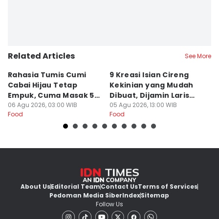
Related Articles
See More
Rahasia Tumis Cumi
9 Kreasi Isian Cireng
R
Cabai Hijau Tetap
Kekinian yang Mudah
G
Empuk, Cuma Masak 5
Dibuat, Dijamin Laris
N
Menit!
06 Agu 2026, 03:00 WIB
untuk Jualan
05 Agu 2026, 13:00 WIB
K
05
Food
Food
Fo
About Us
Editorial Team
Contact Us
Terms of Services
Pedoman Media Siber
Index
Sitemap
Follow Us