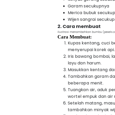
Garam secukupnya
Merica bubuk secuku
Wijen sangrai secuku
2. Cara membuat
ilustrasi menambahkan bumbu (pexels.c
Cara Membuat:
Kupas kentang, cuci b
menyerupai korek api.
Iris bawang bombai, l
layu dan harum.
Masukkan kentang dan 
Tambahkan garam dan 
beberapa menit.
Tuangkan air, aduk pe
wortel empuk dan air
Setelah matang, mas
tambahkan minyak wi