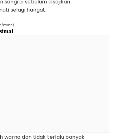
n sangrai sebelum disajikan.
mati selagi hangat.
m/kalhh)
simal
h warna dan tidak terlalu banyak