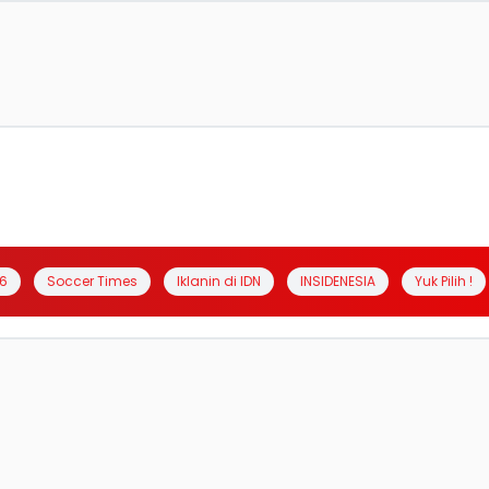
6
Soccer Times
Iklanin di IDN
INSIDENESIA
Yuk Pilih !