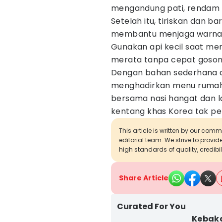
mengandung pati, rendam te
Setelah itu, tiriskan dan b
membantu menjaga warna te
Gunakan api kecil saat me
merata tanpa cepat goson
Dengan bahan sederhana da
menghadirkan menu rumaha
bersama nasi hangat dan lau
kentang khas Korea tak perl
This article is written by our com
editorial team. We strive to provi
high standards of quality, credibil
Share Article
Curated For You
Kebak