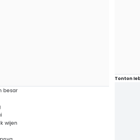
Tonton leb
n besar
g
i
k wijen
upnya