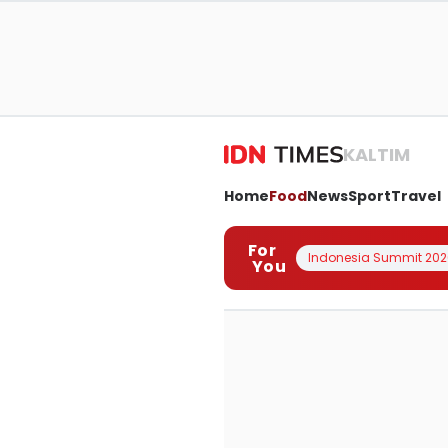
KALTIM
Home
Food
News
Sport
Travel
For
Indonesia Summit 202
You