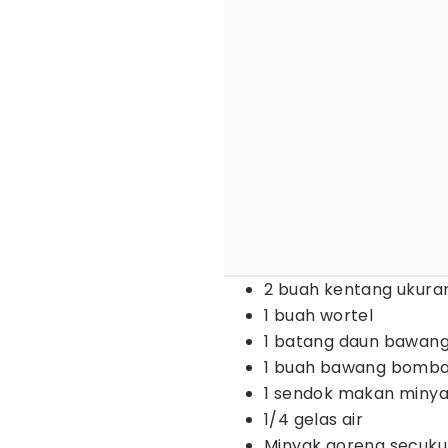
2 buah kentang ukura
1 buah wortel
1 batang daun bawan
1 buah bawang bomba
1 sendok makan minya
1/4 gelas air
Minyak goreng secuk