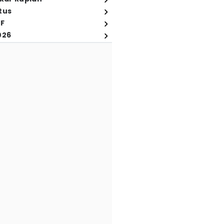
tus
FF
026