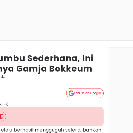
umbu Sederhana, Ini
tnya Gamja Bokkeum
nda
Add Us on Google
ncha)
elalu berhasil menggugah selera, bahkan