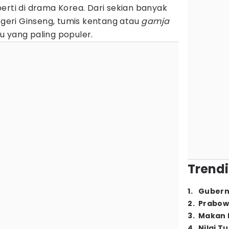
erti di drama Korea. Dari sekian banyak
eri Ginseng, tumis kentang atau
gamja
u yang paling populer.
Trendi
1
.
Gubern
2
.
Prabow
3
.
Makan B
4
.
Nilai T