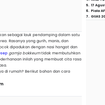
5
.
17 Agus
6
.
Piala A
7
.
GIIAS 2
jikan sebagai lauk pendamping dalam satu
ea. Rasanya yang gurih, manis, dan
ocok dipadukan dengan nasi hangat dan
esep
gamja bokkeum
tidak membutuhkan
derhanaan inilah yang membuat cita rasa
asa.
 di rumah? Berikut bahan dan cara
um