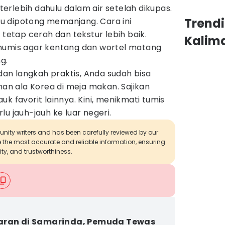
rlebih dahulu dalam air setelah dikupas.
Trend
aru dipotong memanjang. Cara ini
tap cerah dan tekstur lebih baik.
Kalim
numis agar kentang dan wortel matang
g.
n langkah praktis, Anda sudah bisa
n ala Korea di meja makan. Sajikan
k favorit lainnya. Kini, menikmati tumis
u jauh-jauh ke luar negeri.
munity writers and has been carefully reviewed by our
de the most accurate and reliable information, ensuring
ity, and trustworthiness.
aran di Samarinda, Pemuda Tewas