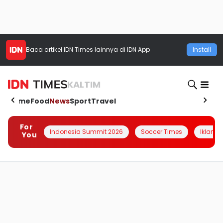
Baca artikel
IDN Times
lainnya di IDN App
Install
KALTIM
Home
Food
News
Sport
Travel
For
Indonesia Summit 2026
Soccer Times
Iklanin 
You