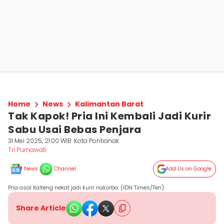
Home
News
Kalimantan Barat
Tak Kapok! Pria Ini Kembali Jadi Kurir
Sabu Usai Bebas Penjara
31 Mei 2025, 21:00 WIB
Kota Pontianak
Tri Purnawati
News
Channel
Add Us on Google
Pria asal Kalteng nekat jadi kurir nakorba. (IDN Times/Teri).
Share Article