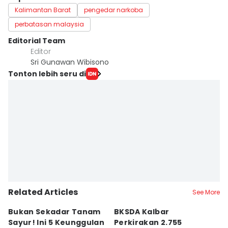
Kalimantan Barat
pengedar narkoba
perbatasan malaysia
Editorial Team
Editor
Sri Gunawan Wibisono
Tonton lebih seru di
Related Articles
See More
Bukan Sekadar Tanam
BKSDA Kalbar
Be
Sayur! Ini 5 Keunggulan
Perkirakan 2.755
C