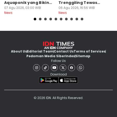
Aquaponik yang Bikin
Trenggiling Tewas
K
Takjub
07 Agu 2026, 03:00 WIB
untuk Dapat 551 Kg Sisik
06 Agu 2026, 16:56 WIB
M
06
News
News
Ne
About Us
Editorial Team
Contact Us
Terms of Services
Pedoman Media Siber
Index
Sitemap
Follow Us
Download
© 2026 IDN. All Rights Reserved.