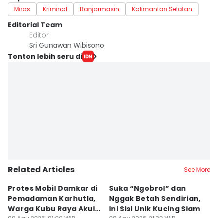
Miras
Kriminal
Banjarmasin
Kalimantan Selatan
Editorial Team
Editor
Sri Gunawan Wibisono
Tonton lebih seru di
Related Articles
See More
Protes Mobil Damkar di
Suka “Ngobrol” dan
G
Pemadaman Karhutla,
Nggak Betah Sendirian,
Ke
Warga Kubu Raya Akui
Ini Sisi Unik Kucing Siam
K