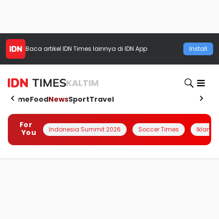
Baca artikel
IDN Times
lainnya di IDN App
Install
KALTIM
Home
Food
News
Sport
Travel
For
Indonesia Summit 2026
Soccer Times
Iklanin 
You