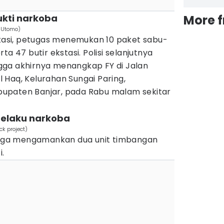
kti narkoba
More 
o Utomo)
okasi, petugas menemukan 10 paket sabu-
ta 47 butir ekstasi. Polisi selanjutnya
gga akhirnya menangkap FY di Jalan
 Haq, Kelurahan Sungai Paring,
upaten Banjar, pada Rabu malam sekitar
elaku narkoba
ck project)
 juga mengamankan dua unit timbangan
i.