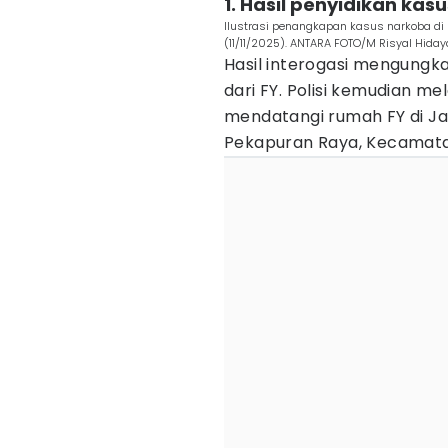
1. Hasil penyidikan kas
Ilustrasi penangkapan kasus narkoba di 
(11/11/2025). ANTARA FOTO/M Risyal Hiday
Hasil interogasi mengungk
dari FY. Polisi kemudian
mendatangi rumah FY di Ja
Pekapuran Raya, Kecamata