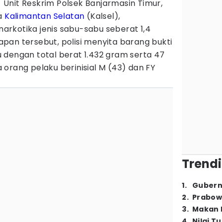
 Unit Reskrim Polsek Banjarmasin Timur,
da
Kalimantan Selatan
(Kalsel),
rkotika jenis sabu-sabu seberat 1,4
pan tersebut, polisi menyita barang bukti
 dengan total berat 1.432 gram serta 47
ua orang pelaku berinisial M (43) dan FY
Trendi
1
.
Gubern
2
.
Prabow
3
.
Makan B
4
.
Nilai T