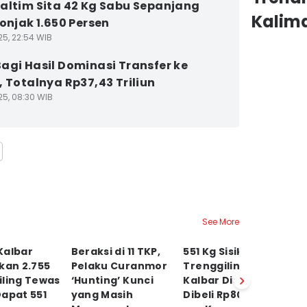
altim Sita 42 Kg Sabu Sepanjang
Kalim
Lonjak 1.650 Persen
25, 22:54 WIB
agi Hasil Dominasi Transfer ke
, Totalnya Rp37,43 Triliun
25, 08:30 WIB
See More
Kalbar
Beraksi di 11 TKP,
551 Kg Sisik
P
kan 2.755
Pelaku Curanmor
Trenggiling dari
Mi
iling Tewas
‘Hunting’ Kunci
Kalbar Disita,
B
apat 551
yang Masih
Dibeli Rp800 Ribu
A