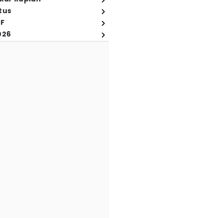
tus
FF
026