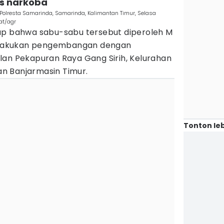
us narkoba
Polresta Samarinda, Samarinda, Kalimantan Timur, Selasa
at/agr
ap bahwa sabu-sabu tersebut diperoleh M
 melakukan pengembangan dengan
lan Pekapuran Raya Gang Sirih, Kelurahan
n Banjarmasin Timur.
Tonton leb