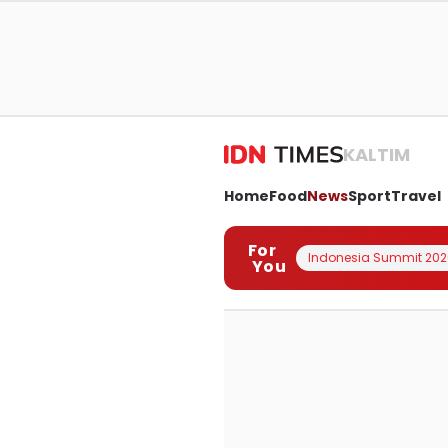
KALTIM
Home
Food
News
Sport
Travel
For
Indonesia Summit 202
You