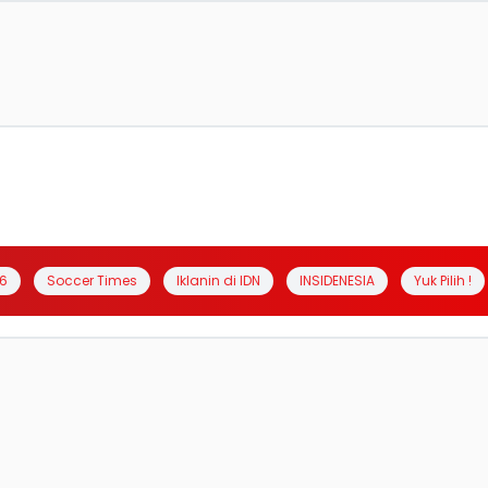
6
Soccer Times
Iklanin di IDN
INSIDENESIA
Yuk Pilih !