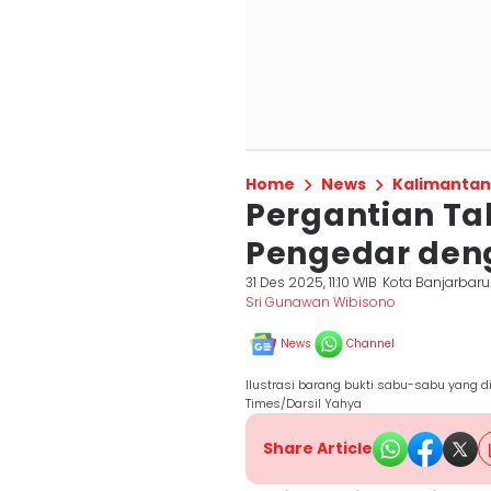
Home
News
Kalimantan
Pergantian Tah
Pengedar deng
31 Des 2025, 11:10 WIB
Kota Banjarbaru
Sri Gunawan Wibisono
News
Channel
Ilustrasi barang bukti sabu-sabu yang d
Times/Darsil Yahya
Share Article