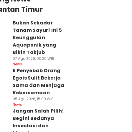
antan Timur
Bukan Sekadar
Tanam Sayur! Ini 5
Keunggulan
Aquaponik yang
Bikin Takjub
07 Agu 2026, 03:00 WIB
News
5 Penyebab Orang
Egois Sulit Bekerja
Sama dan Menjaga
Kebersamaan
05 Agu 2026, 15:00 WIB
News
erkara Rp20
Konektivitas RI–
Tragis, Warga
Jangan Salah Pilih!
liar Masuk
Malaysia Makin
Tewas Terbakar
Begini Bedanya
abak Baru, Handy
Kuat, Bus
saat Terobos
Investasi dan
liansyah Ajukan
Putussibau–
Kabut Asap