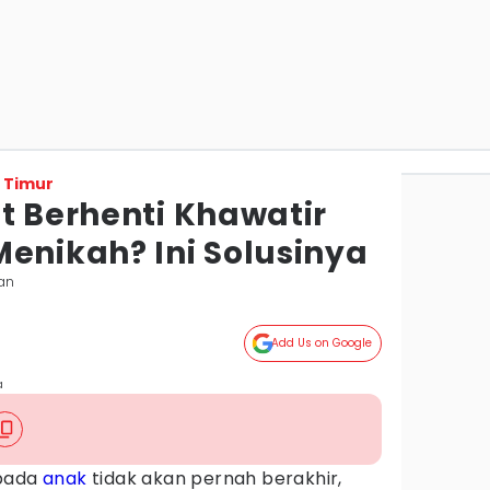
 Timur
t Berhenti Khawatir
Menikah? Ini Solusinya
an
Add Us on Google
a
epada
anak
tidak akan pernah berakhir,