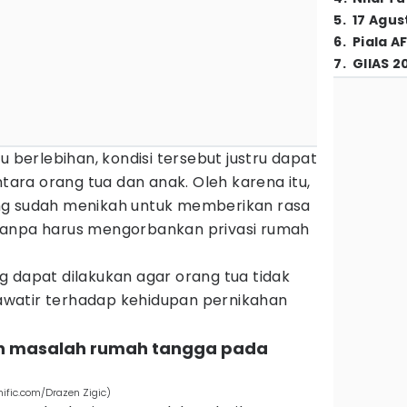
5
.
17 Agus
6
.
Piala A
7
.
GIIAS 2
u berlebihan, kondisi tersebut justru dapat
ra orang tua dan anak. Oleh karena itu,
ng sudah menikah untuk memberikan rasa
tanpa harus mengorbankan privasi rumah
g dapat dilakukan agar orang tua tidak
watir terhadap kehidupan pernikahan
an masalah rumah tangga pada
nific.com/Drazen Zigic)