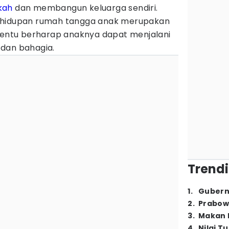
kah
dan membangun keluarga sendiri.
ehidupan rumah tangga anak merupakan
 tentu berharap anaknya dapat menjalani
dan bahagia.
Trendi
1
.
Gubern
2
.
Prabow
3
.
Makan B
4
.
Nilai T