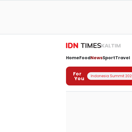
KALTIM
Home
Food
News
Sport
Travel
For
Indonesia Summit 202
You