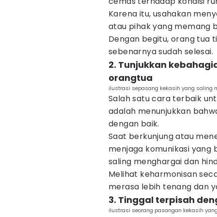
cemas terhadap kondisi r
Karena itu, usahakan men
atau pihak yang memang b
Dengan begitu, orang tua t
sebenarnya sudah selesai.
2. Tunjukkan kebahag
orangtua
ilustrasi sepasang kekasih yang saling 
Salah satu cara terbaik u
adalah menunjukkan bahwa
dengan baik.
Saat berkunjung atau mene
menjaga komunikasi yang b
saling menghargai dan hin
Melihat keharmonisan sec
merasa lebih tenang dan y
3. Tinggal terpisah de
ilustrasi seorang pasangan kekasih yan