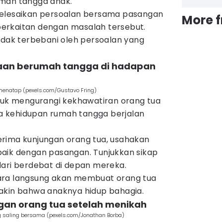
umah tangga anak.
yelesaikan persoalan bersama pasangan
More 
erkaitan dengan masalah tersebut.
idak terbebani oleh persoalan yang
iaan berumah tangga di hadapan
menatap (pexels.com/Gustavo Fring)
ntuk mengurangi kekhawatiran orang tua
 kehidupan rumah tangga berjalan
rima kunjungan orang tua, usahakan
aik dengan pasangan. Tunjukkan sikap
dari berdebat di depan mereka.
ara langsung akan membuat orang tua
akin bahwa anaknya hidup bahagia.
ngan orang tua setelah menikah
g saling bersama (pexels.com/Jonathan Borba)