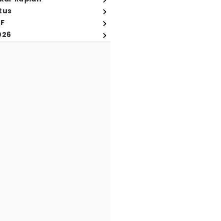
tus
FF
026