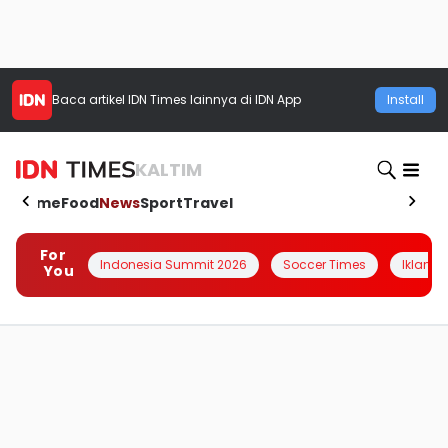
Baca artikel
IDN Times
lainnya di IDN App
Install
KALTIM
Home
Food
News
Sport
Travel
For
Indonesia Summit 2026
Soccer Times
Iklanin 
You