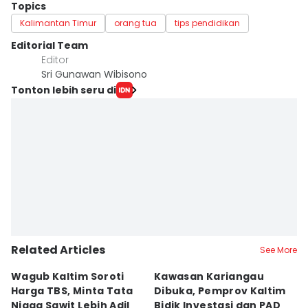
Topics
Kalimantan Timur
orang tua
tips pendidikan
Editorial Team
Editor
Sri Gunawan Wibisono
Tonton lebih seru di
Related Articles
See More
Wagub Kaltim Soroti
Kawasan Kariangau
I
Harga TBS, Minta Tata
Dibuka, Pemprov Kaltim
L
Niaga Sawit Lebih Adil
Bidik Investasi dan PAD
C