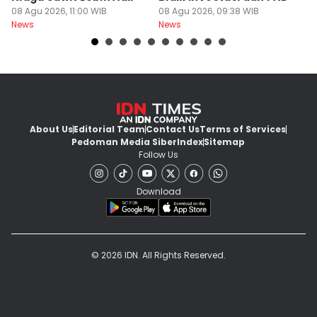
08 Agu 2026, 11:00 WIB
08 Agu 2026, 09:38 WIB
K
08
News
News
Ne
About Us
Editorial Team
Contact Us
Terms of Services
Pedoman Media Siber
Index
Sitemap
Follow Us
Download
© 2026 IDN. All Rights Reserved.