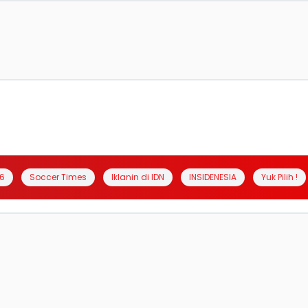
6
Soccer Times
Iklanin di IDN
INSIDENESIA
Yuk Pilih !