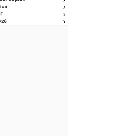
tus
FF
026