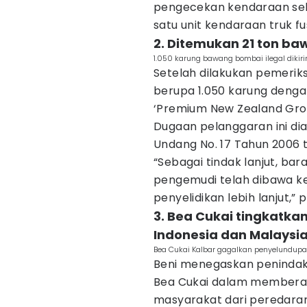
pengecekan kendaraan seb
satu unit kendaraan truk f
2. Ditemukan 21 ton ba
1.050 karung bawang bombai ilegal dikiri
Setelah dilakukan pemeri
berupa 1.050 karung deng
‘Premium New Zealand Gro
Dugaan pelanggaran ini dia
Undang No. 17 Tahun 2006
“Sebagai tindak lanjut, bara
pengemudi telah dibawa ke
penyelidikan lebih lanjut,” 
3. Bea Cukai tingkatk
Indonesia dan Malaysi
Bea Cukai Kalbar gagalkan penyelundupan
Beni menegaskan penindak
Bea Cukai dalam memberan
masyarakat dari peredaran