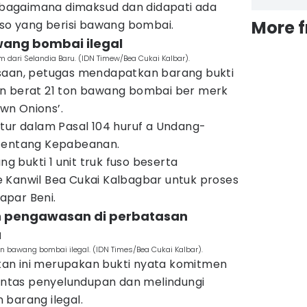
agaimana dimaksud dan didapati ada
More 
uso yang berisi bawang bombai.
wang bombai ilegal
m dari Selandia Baru. (IDN Timew/Bea Cukai Kalbar).
ksaan, petugas mendapatkan barang bukti
an berat 21 ton bawang bombai ber merk
wn Onions’.
tur dalam Pasal 104 huruf a Undang-
 tentang Kepabeanan.
ng bukti 1 unit truk fuso beserta
 Kanwil Bea Cukai Kalbagbar untuk proses
papar Beni.
an pengawasan di perbatasan
a
 bawang bombai ilegal. (IDN Times/Bea Cukai Kalbar).
an ini merupakan bukti nyata komitmen
tas penyelundupan dan melindungi
 barang ilegal.