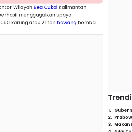
antor Wilayah
Bea Cukai
Kalimantan
 berhasil menggagalkan upaya
.050 karung atau 21 ton
bawang
bombai
Trendi
1
.
Gubern
2
.
Prabow
3
.
Makan B
4
.
Nilai T