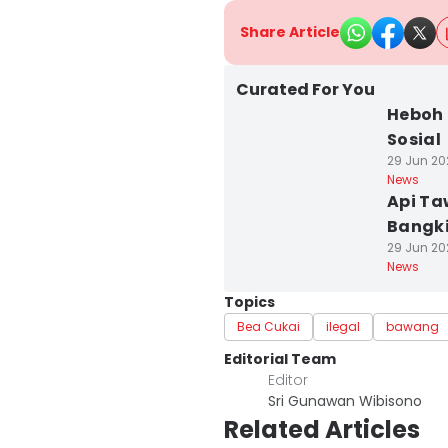
Share Article
Curated For You
Heboh 
Sosial
29 Jun 202
News
Api Ta
Bangki
29 Jun 20
News
Topics
Bea Cukai
ilegal
bawang
Editorial Team
Editor
Sri Gunawan Wibisono
Related Articles