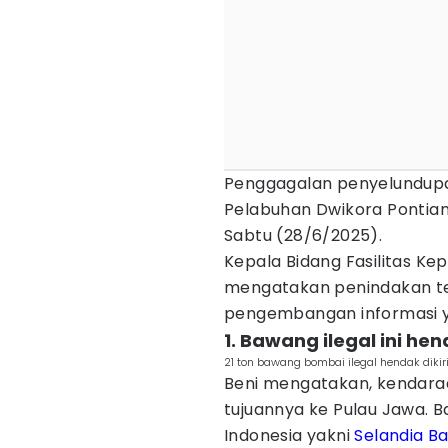
Penggagalan penyelundupa
Pelabuhan Dwikora Pontian
Sabtu (28/6/2025).
Kepala Bidang Fasilitas Ke
mengatakan penindakan te
pengembangan informasi y
1. Bawang ilegal ini he
21 ton bawang bombai ilegal hendak dikir
Beni mengatakan, kendara
tujuannya ke Pulau Jawa. B
Indonesia yakni
Selandia B