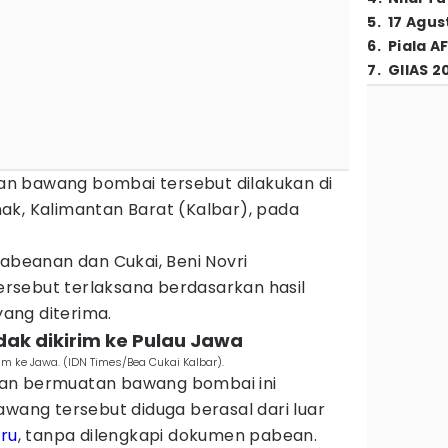
5
.
17 Agus
6
.
Piala A
7
.
GIIAS 2
n bawang bombai tersebut dilakukan di
ak, Kalimantan Barat (Kalbar), pada
pabeanan dan Cukai, Beni Novri
rsebut terlaksana berdasarkan hasil
ang diterima.
ndak dikirim ke Pulau Jawa
im ke Jawa. (IDN Times/Bea Cukai Kalbar).
an bermuatan bawang bombai ini
awang tersebut diduga berasal dari luar
aru
, tanpa dilengkapi dokumen pabean.