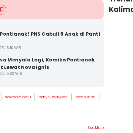
Kalim
Pontianak! PNS Cabuli 6 Anak di Panti
5, 16:10 WIB
wa Menyala Lagi, Komika Pontianak
t Lewat Nova Ignis
25, 15:30 WIB
selandia baru
penyelundupan
pelabuhan
See More