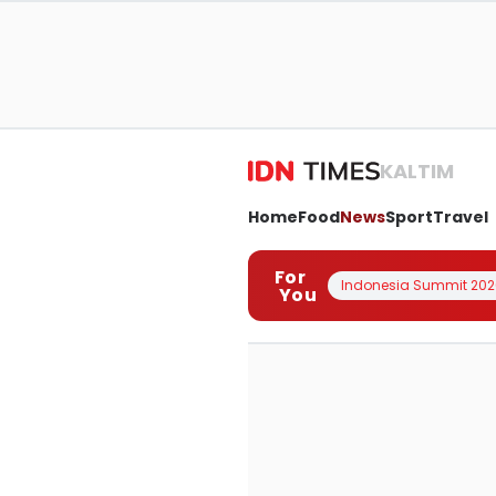
KALTIM
Home
Food
News
Sport
Travel
For
Indonesia Summit 202
You