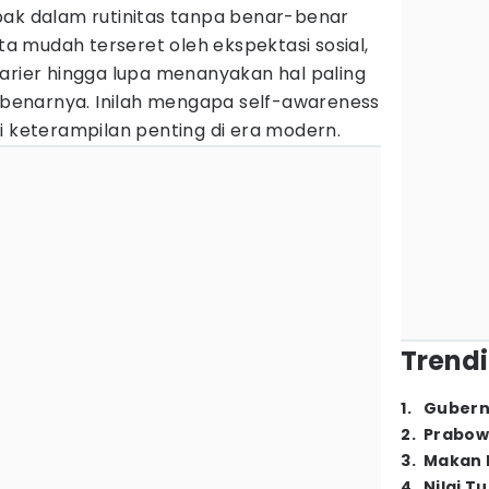
bak dalam rutinitas tanpa benar-benar
ita mudah terseret oleh ekspektasi sosial,
arier hingga lupa menanyakan hal paling
sebenarnya. Inilah mengapa self-awareness
i keterampilan penting di era modern.
Trendi
1
.
Gubern
2
.
Prabow
3
.
Makan B
4
.
Nilai T