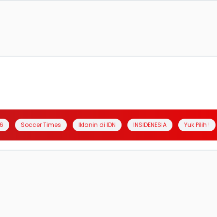
6
Soccer Times
Iklanin di IDN
INSIDENESIA
Yuk Pilih !