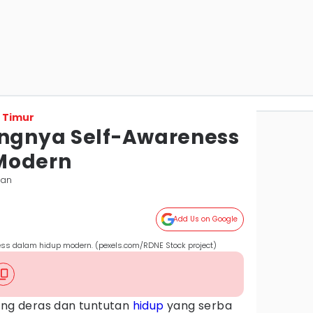
 Timur
ingnya Self-Awareness
Modern
pan
Add Us on Google
ess dalam hidup modern. (pexels.com/RDNE Stock project)
yang deras dan tuntutan
hidup
yang serba