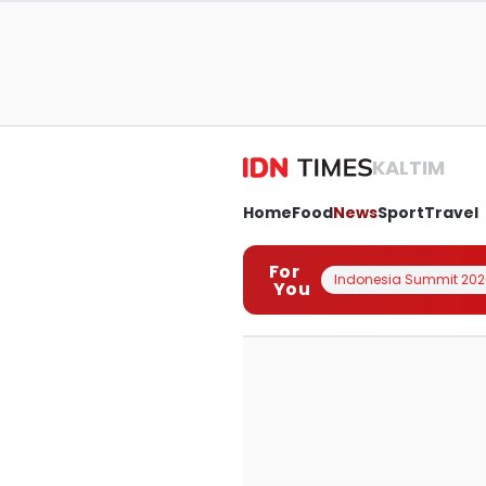
KALTIM
Home
Food
News
Sport
Travel
For
Indonesia Summit 202
You