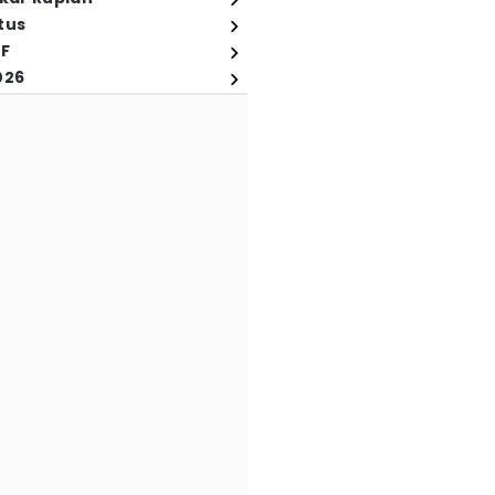
tus
FF
026