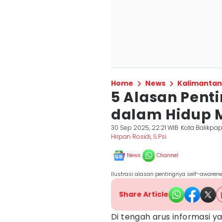
Home
News
Kalimantan
5 Alasan Pent
dalam Hidup 
30 Sep 2025, 22:21 WIB
Kota Balikpa
Hirpan Rosidi, S.Psi
News
Channel
Ilustrasi alasan pentingnya self-awaren
Share Article
Di tengah arus informasi 