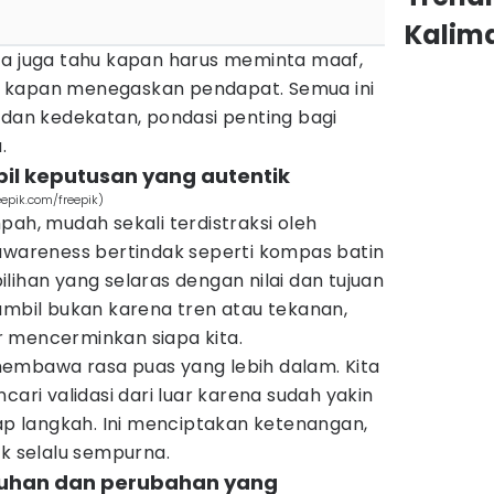
Kalim
ta juga tahu kapan harus meminta maaf,
 kapan menegaskan pendapat. Semua ini
n kedekatan, pondasi penting bagi
.
l keputusan yang autentik
epik.com/freepik)
pah, mudah sekali terdistraksi oleh
-awareness bertindak seperti kompas batin
lihan yang selaras dengan nilai dan tujuan
ambil bukan karena tren atau tekanan,
 mencerminkan siapa kita.
embawa rasa puas yang lebih dalam. Kita
cari validasi dari luar karena sudah yakin
iap langkah. Ini menciptakan ketenangan,
ak selalu sempurna.
uhan dan perubahan yang